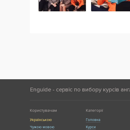
Enguide - сервіс по вибору курсів анг
Користувачам
Категорії
Українською
Головна
Чужою мовою
Курси