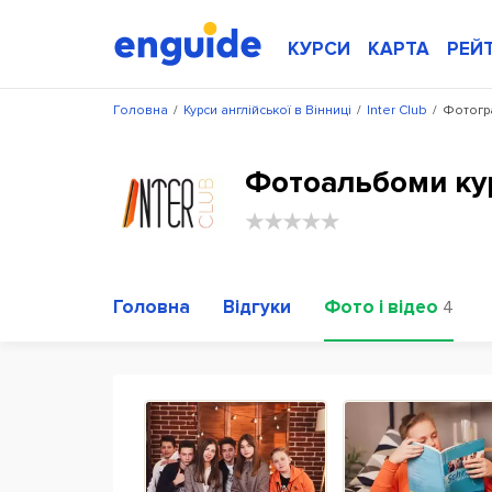
КУРСИ
КАРТА
РЕЙ
Головна
/
Курси англійської в Вінниці
/
Inter Club
/
Фотогра
Фотоальбоми кур
Головна
Відгуки
Фото і відео
4