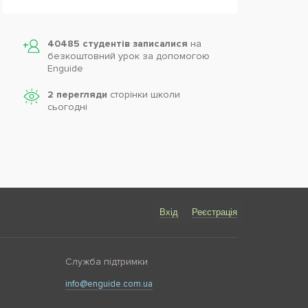
40485 студентів записалися
на
безкоштовний урок за допомогою
Enguide
2 перегляди
сторінки школи
cьогодні
Вхід
Реєстрація
Служба підтримки
info@enguide.com.ua