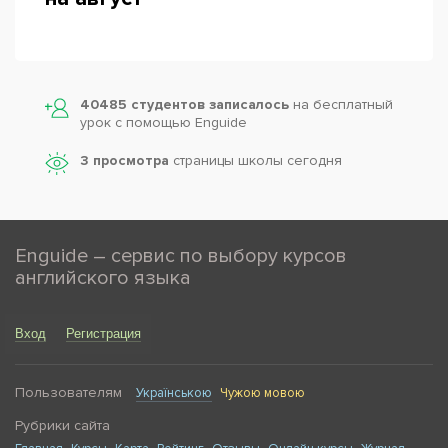
40485 студентов записалось
на бесплатный
урок с помощью Enguide
3 просмотра
страницы школы сегодня
Enguide – сервис по выбору курсов
английского языка
Вход
Регистрация
Пользователям
Українською
Чужою мовою
Рубрики сайта