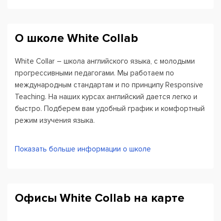
О школе White Collab
White Collar – школа английского языка, с молодыми
прогрессивными педагогами. Мы работаем по
международным стандартам и по принципу Responsive
Teaching. На наших курсах английский дается легко и
быстро. Подберем вам удобный график и комфортный
режим изучения языка.
Каждый студент имеет свой персональный
Показать больше информации о школе
электронный кабинет, где вы можете пользоваться
учебными материалами, повторять и закреплять
изученное, использовать новые разработки и
методики.
Офисы White Collab на карте
После прохождения курса вы получите сертификат от