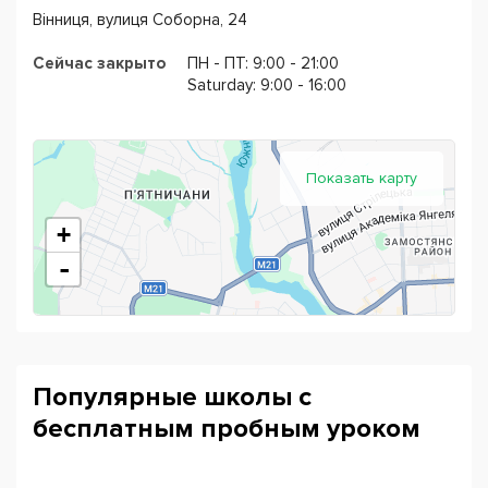
Винницкой торгово-промышленной палаты, а также вы
Вінниця, вулиця Соборна, 24
сможете получить Кембриджские или Оксфордские
сертификаты.
Сейчас закрыто
ПН - ПТ: 9:00 - 21:00
Saturday: 9:00 - 16:00
Показать карту
+
-
Популярные школы с
бесплатным пробным уроком