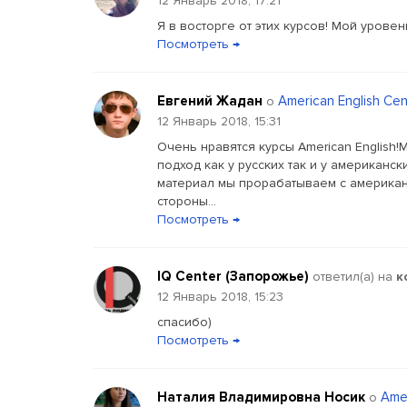
12 Январь 2018, 17:21
Я в восторге от этих курсов! Мой урове
Посмотреть →
Евгений Жадан
American English Cen
о
12 Январь 2018, 15:31
Очень нравятся курсы American English
подход как у русских так и у американ
материал мы прорабатываем с американ
стороны...
Посмотреть →
IQ Center (Запорожье)
ответил(a) на
к
12 Январь 2018, 15:23
спасибо)
Посмотреть →
Наталия Владимировна Носик
Amer
о