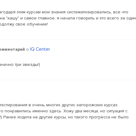
годаря этим курсам мои знания систематизировались, все что
а "кашу" и самое главное, я начала говорить и это всего за оди
одолжу свое обучение!
IQ Center
омментарий
о
начно три звезды!)
тестирования в очень многих других запорожских курсах.
 понравились именно здесь. Хожу два месяца, но ситуация с
) Ранее ходила на другие курсы, но такого прогресса не было