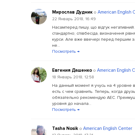
Мирослав Дудник
American English 
о
22 Январь 2018, 16:49
Насамперед пишу, що відгук негативний.
стандартно; співбесіда, визначення рівня
курси. Але вже ввечері перед першим за
не...
Посмотреть →
Евгения Дашенко
American English 
о
18 Январь 2018, 12:58
На данный момент я учусь на 4 уровне в
есть с чем сравнить. Теперь, когда друз
обязательно рекомендую AEC. Преимуще
уровня до начала...
Посмотреть →
Tasha Nosik
American English Center
о