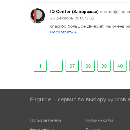
IQ Center (Запорожье)
ответил(a) на
к
26 Декабрь 2017, 17:52
спасибо большое Дмитрий) мы очень рад
Посмотреть →
1
...
37
38
39
40
Enguide – сервис по выбору курсов 
Пользователям
Рубрики сайта
Чужою мовою
Главная