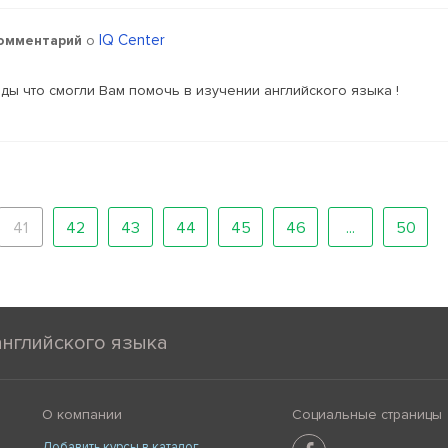
IQ Center
омментарий
о
ы что смогли Вам помочь в изучении английского языка !
41
42
43
44
45
46
...
50
английского языка
О компании
Социальные страницы
Добавить курсы в каталог