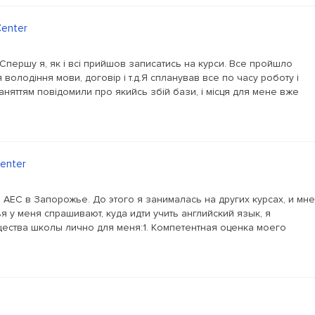
Center
Спершу я, як і всі прийшов записатись на курси. Все пройшло
 володіння мови, договір і т.д.Я спланував все по часу роботу і
няттям повідомили про якийсь збій бази, і місця для мене вже
Center
 AEC в Запорожье. До этого я занималась на других курсах, и мне
ья у меня спрашивают, куда идти учить английский язык, я
ства школы лично для меня:1. Компетентная оценка моего