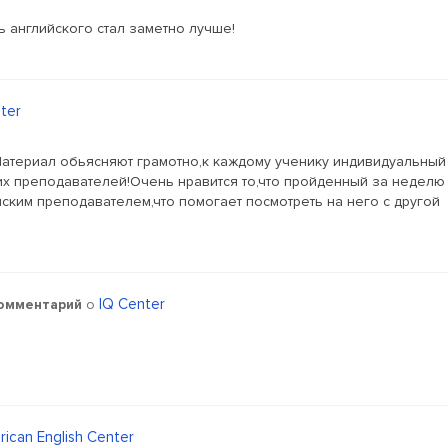
нь английского стал заметно лучше!
ter
!Материал обьясняют грамотно,к каждому ученику индивидуальный
ских преподавателей!Очень нравится то,что пройденный за неделю
ским преподавателем,что помогает посмотреть на него с другой
IQ Center
омментарий
о
ican English Center