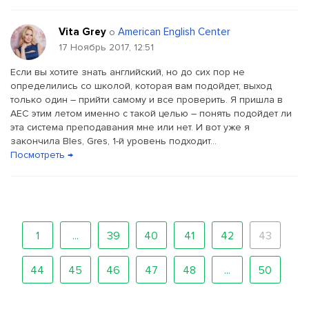
Vita Grey
American English Center
о
17 Ноябрь 2017, 12:51
Если вы хотите знать английский, но до сих пор не
определились со школой, которая вам подойдет, выход
только один – прийти самому и все проверить. Я пришла в
АЕС этим летом именно с такой целью – понять подойдет ли
эта система преподавания мне или нет. И вот уже я
закончила Bles, Gres, 1-й уровень подходит...
Посмотреть →
1
...
39
40
41
42
43
44
45
46
47
48
...
50