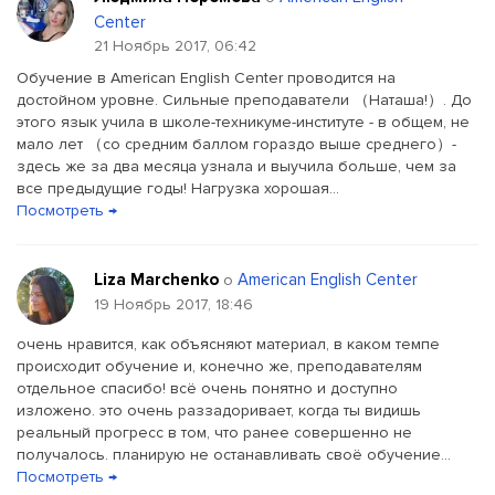
Center
21 Ноябрь 2017, 06:42
Обучение в American English Center проводится на
достойном уровне. Сильные преподаватели （Наташа!）. До
этого язык учила в школе-техникуме-институте - в общем, не
мало лет （со средним баллом гораздо выше среднего）-
здесь же за два месяца узнала и выучила больше, чем за
все предыдущие годы! Нагрузка хорошая...
Посмотреть →
Liza Marchenko
American English Center
о
19 Ноябрь 2017, 18:46
очень нравится, как объясняют материал, в каком темпе
происходит обучение и, конечно же, преподавателям
отдельное спасибо! всё очень понятно и доступно
изложено. это очень раззадоривает, когда ты видишь
реальный прогресс в том, что ранее совершенно не
получалось. планирую не останавливать своё обучение...
Посмотреть →