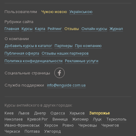
Пользователям
Чужою мовою
Українською
Рубрики сайта
Главная
Курсы
Карта
Рейтинг
Отзывы
Онлайн курсы
Журнал
О компании
Добавить курсы в каталог
Партнеры
Про компанию
Публичная оферта
Отзывы наших партнеров
Политика конфиденциальности
Рекламные услуги
Социальные страницы
Служба поддержки
info@enguide.com.ua
Курсы английского в других городах:
Киев
Львов
Днепр
Одесса
Харьков
Запорожье
Николаев
Кривой Рог
Винница
Житомир
Луцк
Тернополь
Ивано-Франковськ
Херсон
Ровно
Черновцы
Чернигов
Черкаси
Полтава
Ужгород