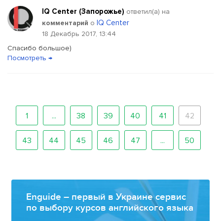
IQ Center (Запорожье)
ответил(a) на
IQ Center
комментарий
о
18 Декабрь 2017, 13:44
Спасибо большое)
Посмотреть →
1
...
38
39
40
41
42
43
44
45
46
47
...
50
Enguide – первый в Украине сервис
по выбору курсов английского языка