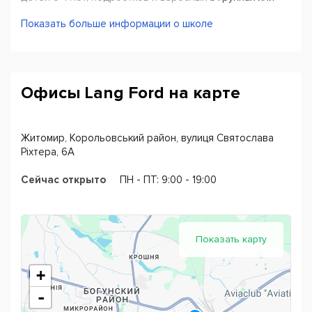
индивидуально. Подберем для вас удобный график
Показать больше информации о школе
занятий и группу в соответствии с вашим уровнем
знаний. Налицо все необходимые учебные материалы.
В конце успешного прохождения каждого из курсов вы
Офисы Lang Ford на карте
получаете сертификат.
Житомир, Корольовський район, вулиця Святослава
Ріхтера, 6А
Сейчас открыто
ПН - ПТ: 9:00 - 19:00
Показать карту
+
-