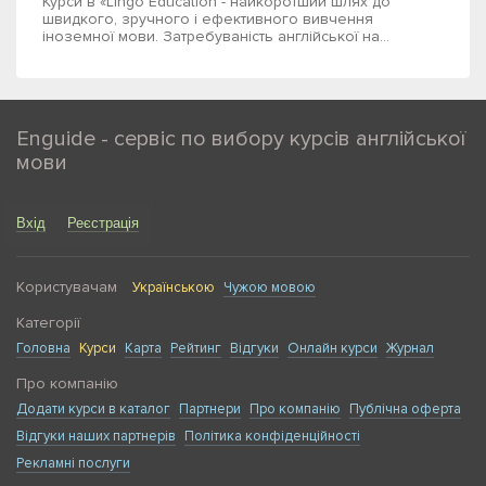
Курси в «Lingo Education - найкоротший шлях до
швидкого, зручного і ефективного вивчення
іноземної мови. Затребуваність англійської на...
Enguide - сервіс по вибору курсів англійської
мови
Вхід
Реєстрація
Користувачам
Українською
Чужою мовою
Категорії
Головна
Курси
Карта
Рейтинг
Відгуки
Онлайн курси
Журнал
Про компанію
Додати курси в каталог
Партнери
Про компанію
Публічна оферта
Відгуки наших партнерів
Політика конфіденційності
Рекламні послуги