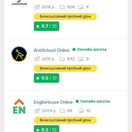
2018 р.
506
4
Безкоштовний пробний урок
9.7
/ 10
Онлайн-школа
AntiSchool Online
2015 р.
842
9
Безкоштовний пробний урок
9.5
/ 10
Онлайн-школа
EnglisHouse Online
2004 р.
88
10
Безкоштовний пробний урок
9.3
/ 10