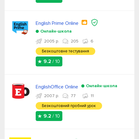
English Prime Online
Онлайн-школа
2005 р.
205
6
Безкоштовне тестування
9.2
/ 10
Онлайн-школа
EnglishOffice Online
2007 р.
77
11
Безкоштовний пробний урок
9.2
/ 10