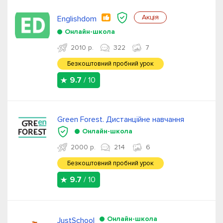
Акція
Englishdom
Онлайн-школа
2010 р.
322
7
Безкоштовний пробний урок
9.7
/ 10
Green Forest. Дистанційне навчання
Онлайн-школа
2000 р.
214
6
Безкоштовний пробний урок
9.7
/ 10
Онлайн-школа
JustSchool