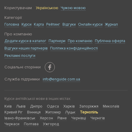
Користувачам
Українською
Чужою мовою
Категорії
Головна
Курси
Карта
Рейтинг
Відгуки
Онлайн курси
Журнал
Про компанію
Додати курси в каталог
Партнери
Про компанію
Публічна оферта
Відгуки наших партнерів
Політика конфіденційності
Рекламні послуги
Соціальні сторінки
Служба підтримки
info@enguide.com.ua
Курси англійської мови в інших містах:
Київ
Львів
Дніпро
Одеса
Харків
Запоріжжя
Миколаїв
Кривий Ріг
Вінниця
Житомир
Луцьк
Тернопіль
Івано-Франківськ
Херсон
Рівне
Чернівці
Чернігів
Черкаси
Полтава
Ужгород