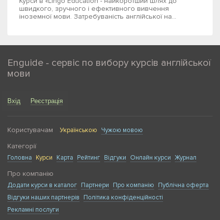
Курси в «Lingo Education - найкоротший шлях до
швидкого, зручного і ефективного вивчення
іноземної мови. Затребуваність англійської на...
Enguide - сервіс по вибору курсів англійської
мови
Вхід
Реєстрація
Користувачам
Українською
Чужою мовою
Категорії
Головна
Курси
Карта
Рейтинг
Відгуки
Онлайн курси
Журнал
Про компанію
Додати курси в каталог
Партнери
Про компанію
Публічна оферта
Відгуки наших партнерів
Політика конфіденційності
Рекламні послуги