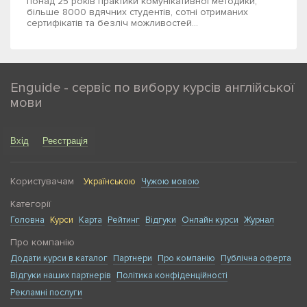
понад 25 років практики комунікативної методики,
більше 8000 вдячних студентів, сотні отриманих
сертифікатів та безліч можливостей...
Enguide - сервіс по вибору курсів англійської
мови
Вхід
Реєстрація
Користувачам
Українською
Чужою мовою
Категорії
Головна
Курси
Карта
Рейтинг
Відгуки
Онлайн курси
Журнал
Про компанію
Додати курси в каталог
Партнери
Про компанію
Публічна оферта
Відгуки наших партнерів
Політика конфіденційності
Рекламні послуги