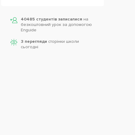
40485 студентів записалися
на
безкоштовний урок за допомогою
Enguide
3 перегляди
сторінки школи
cьогодні