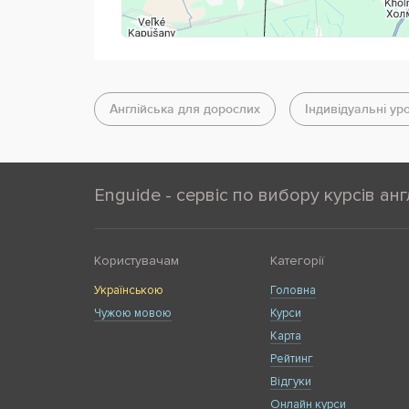
Англійська для дорослих
Індивідуальні ур
Enguide - сервіс по вибору курсів анг
Користувачам
Категорії
Українською
Головна
Чужою мовою
Курси
Карта
Рейтинг
Відгуки
Онлайн курси