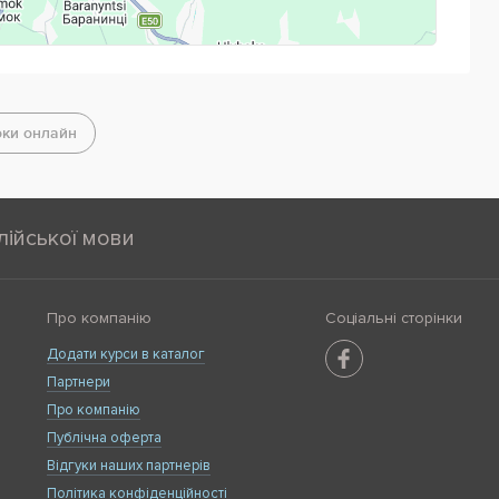
Powered by
Leaflet
— © Google 2026
оки онлайн
лійської мови
Про компанію
Соціальні сторінки
Додати курси в каталог
Партнери
Про компанію
Публічна оферта
Відгуки наших партнерів
Політика конфіденційності