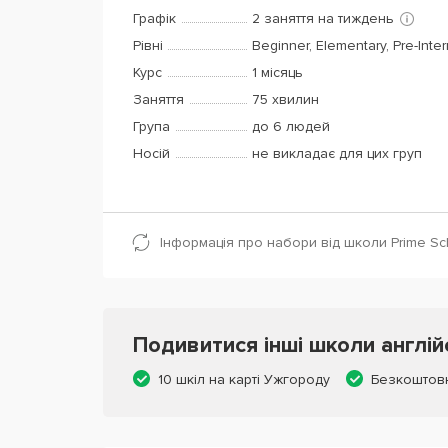
Графік
2 заняття на тиждень
Рівні
Beginner, Elementary, Pre-Inte
Курс
1 місяць
Заняття
75 хвилин
Група
до 6 людей
Носій
не викладає для цих груп
Інформація про набори від школи Prime Sc
Подивитися інші школи англій
10 шкіл на карті Ужгороду
Безкоштов