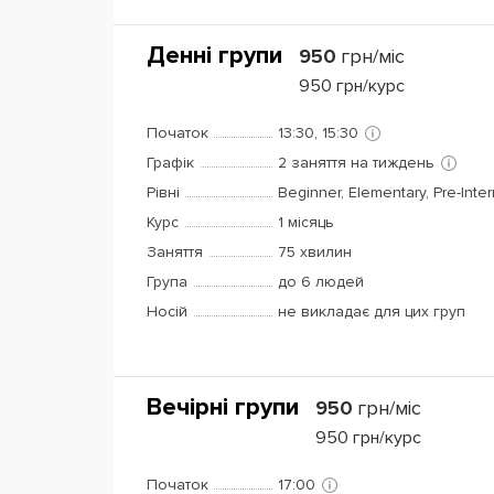
Денні групи
950
грн/міс
950
грн/курс
Початок
13:30, 15:30
Графік
2 заняття на тиждень
Рівні
Beginner, Elementary, Pre-Inte
Курс
1 місяць
Заняття
75 хвилин
Група
до 6 людей
Носій
не викладає для цих груп
Вечірні групи
950
грн/міс
950
грн/курс
Початок
17:00