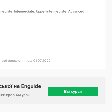
rmediate, Intermediate, Upper-Intermediate, Advanced
hool оновлення від 01.07.2022
ської на Enguide
Всі курси
ний пробний урок