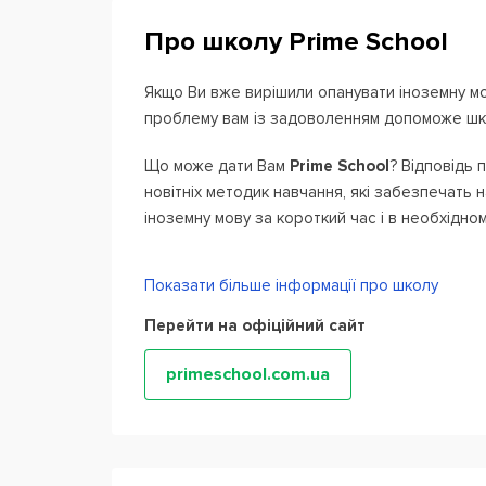
Про школу Prime School
Якщо Ви вже вирішили опанувати іноземну мо
проблему вам із задоволенням допоможе шк
Що може дати Вам
Prime School
? Відповідь 
новітніх методик навчання, які забезпечать
іноземну мову за короткий час і в необхідном
Наші переваги:
Показати більше інформації про школу
Комфортний офіс в центрі міста
Перейти на офіційний сайт
Невеликі групи до 7 чоловік
primeschool.com.ua
Формування груп, враховуючи вік та р
Індивідуальний підхід до кожного студ
Кваліфіковані викладачі