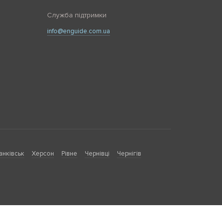
Служба підтримки
info@enguide.com.ua
анківськ
Херсон
Рівне
Чернівці
Чернігів