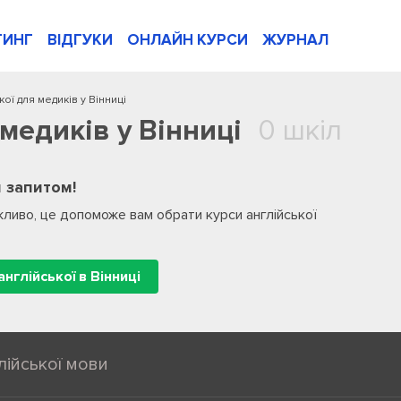
ТИНГ
ВІДГУКИ
ОНЛАЙН КУРСИ
ЖУРНАЛ
кої для медиків у Вінниці
 медиків у Вінниці
0 шкіл
 запитом!
ливо, це допоможе вам обрати курси англійської
англійської в Вінниці
лійської мови