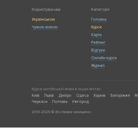
Користувачам
Категорії
Українською
Головна
Чужою мовою
Курси
Карта
Рейтинг
Відгуки
Онлайн курси
Журнал
Курси англійської мови в інших містах:
Київ
Львів
Дніпро
Одеса
Харків
Запоріжжя
М
Черкаси
Полтава
Ужгород
2010-2026 © Всі права захищено