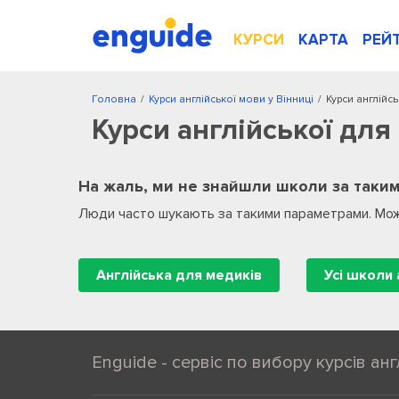
КУРСИ
КАРТА
РЕЙ
Головна
/
Курси англійської мови у Вінниці
/
Курси англійсь
Курси англійської для
На жаль, ми не знайшли школи за таким
Люди часто шукають за такими параметрами. Мож
Англійська для медиків
Усі школи 
Enguide - сервіс по вибору курсів анг