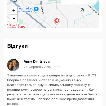
яким ви володієте зараз. Комунікативна методика
(визнана найкращою в світі), доповнена
+
авторськими прийомами, забезпечить швидке
-
просування від рівня до рівня.
Підготовка до майбутніх іспитів: ЗНО для
старшокласників і міжнародних тестів для всіх. Це
інтенсивна програма, яка враховує всі нюанси
майбутнього випробування.
Відгуки
Постійне тренування розмовних навичок. По-перше,
основний час уроку зайнято саме розмовною
англійською. По-друге, в школі Dialogue є розмовні
клуби, неформальні зустрічі з носіями мови та інші
Anny Dmitrieva
практичні прийоми.
26 Серпень 2015, 08:14
Вчитися можна в класі або онлайн (по Скайпу), в групі
Занималась около года в центре по подготовке к IELTS.
Powered by
Leaflet
— © Google 2026
Впервые появился интерес к изучению языку
або індивідуально.
благодаря грамотному индивидуальному подходу, и
позитивному настрою на занятиях преподавателя. Как
результат успешная сдача экзамена, даже на пол балла
выше чем хотела. Спасибо большое преподавателям
центра...