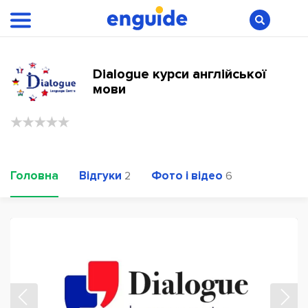
Dialogue курси англійської
мови
Головна
Відгуки
Фото і відео
2
6