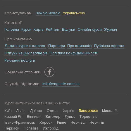
Користувачам
Чужою мовою
Українською
Категорії
Головна
Курси
Карта
Рейтинг
Відгуки
Онлайн курси
Журнал
Про компанію
Додати курси в каталог
Партнери
Про компанію
Публічна оферта
Відгуки наших партнерів
Політика конфіденційності
Рекламні послуги
Соціальні сторінки
Служба підтримки
info@enguide.com.ua
Курси англійської мови в інших містах:
Київ
Львів
Дніпро
Одеса
Харків
Запоріжжя
Миколаїв
Кривий Ріг
Вінниця
Житомир
Луцьк
Тернопіль
Івано-Франківськ
Херсон
Рівне
Чернівці
Чернігів
Черкаси
Полтава
Ужгород