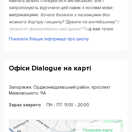
навчать вільно спілкуватися англійською, але і
запропонують відточити цей навик з носіями мови-
американцями.
Хочете базікати з іноземцями без
мовного бар'єру і акценту? "Думати по-англійському" і
запросто формулювати свої думки?
Тоді вам точно
підходить
школа англійської Dialogue.
Показати більше інформації про школу
Викладачі мовних курсів
Dialogue
володіють
оптимальними методиками і пропонують кожному
учневі найбільш підходящу програму. Більш того: якщо в
Офіси Dialogue на карті
процесі навчання знадобиться скорегувати курс - це
неодмінно буде зроблено. І взагалі, буде зроблено
все, щоб ви якомога швидше заговорили по-
Запоріжжя, Орджонікідзевський район, проспект
англійському і при цьому відчували себе комфортно і
Маяковського, 11А
впевнено.
Зараз закрито
ПН - ПТ: 11:00 - 20:00
Після знайомства і тестування вам запропонують
вибрати відповідне навчальний напрямок:
Показати карту
Вивчення англійської мови з нуля або з того рівня,