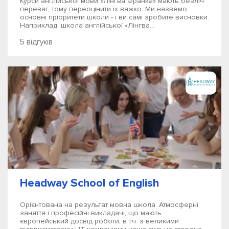
Курси англійської мови «Лінгва Франка» мають безліч
переваг, тому переоцінити їх важко. Ми назвемо
основні пріоритети школи - і ви самі зробите висновки.
Наприклад, школа англійської «Лінгва...
5 відгуків
Headway School of English
Орієнтована на результат мовна школа. Атмосферні
заняття і професійні викладачі, що мають
європейський досвід роботи, в т.ч. з великими