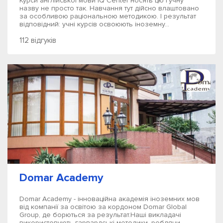
Курси англійської мови IQ Center носять цю гучну
назву не просто так. Навчання тут дійсно влаштовано
за особливою раціональною методикою. І результат
відповідний: учні курсів освоюють іноземну...
112 відгуків
Domar Academy
Domar Academy - інноваційна академія іноземних мов
від компанії за освітою за кордоном Domar Global
Group, де борються за результат.Наші викладачі
використовують гарвардські методики, роблячи...