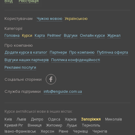
Вхід
Реєстрація
Користувачам
Чужою мовою
Українською
Категорії
Головна
Курси
Карта
Рейтинг
Відгуки
Онлайн курси
Журнал
Про компанію
Додати курси в каталог
Партнери
Про компанію
Публічна оферта
Відгуки наших партнерів
Політика конфіденційності
Рекламні послуги
Соціальні сторінки
Служба підтримки
info@enguide.com.ua
Курси англійської мови в інших містах:
Київ
Львів
Дніпро
Одеса
Харків
Запоріжжя
Миколаїв
Кривий Ріг
Вінниця
Житомир
Луцьк
Тернопіль
Івано-Франківськ
Херсон
Рівне
Чернівці
Чернігів