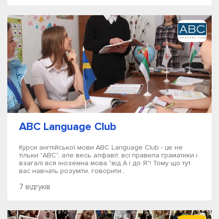
ABC Language Club
Курси англійської мови ABC Language Club - це не
тільки "ABC", але весь алфавіт, всі правила граматики і
взагалі вся іноземна мова "від А і до Я"! Тому що тут
вас навчать розуміти, говорити...
7 відгуків