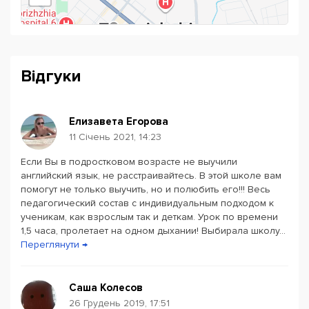
проходять так само захоплююче, як позакласні заходи.
Відгуки
Елизавета Егорова
11 Січень 2021, 14:23
Если Вы в подростковом возрасте не выучили
Powered by
Leaflet
— © Google 2026
английский язык, не расстраивайтесь. В этой школе вам
помогут не только выучить, но и полюбить его!!! Весь
педагогический состав с индивидуальным подходом к
ученикам, как взрослым так и деткам. Урок по времени
1,5 часа, пролетает на одном дыхании! Выбирала школу...
Переглянути →
Саша Колесов
26 Грудень 2019, 17:51