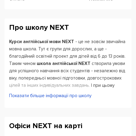
Про школу NEXT
Курси англійської мови NEXT
- це не зовсім звичайна
мовна школа. Тут є групи для дорослих, а ще -
благодійний освітній проект для дітей від 6 до 13 років.
Таким чином
школа англійської NEXT
створила умови
для успішного навчання всіх студентів - незалежно від
віку, попередньої мовної підготовки, довгострокових
цілей та інших індивідуальних завдань. І при цьому
проводить всі уроки в легкій, доброзичливій і дуже
Показати більше інформації про школу
комфортній атмосфері.
У
школі англійської NEXT
є кілька груп для дорослих,
кожна з яких об'єднує студентів з приблизно
Офіси NEXT на карті
однаковим рівнем володіння іноземною мовою:
Beginners, Elementary, Pre-Intermediate, Intermediate і