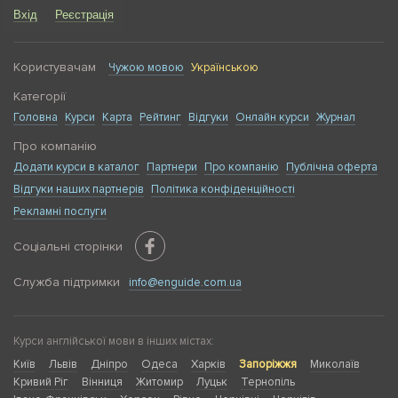
Вхід
Реєстрація
Користувачам
Чужою мовою
Українською
Категорії
Головна
Курси
Карта
Рейтинг
Відгуки
Онлайн курси
Журнал
Про компанію
Додати курси в каталог
Партнери
Про компанію
Публічна оферта
Відгуки наших партнерів
Політика конфіденційності
Рекламні послуги
Соціальні сторінки
Служба підтримки
info@enguide.com.ua
Курси англійської мови в інших містах:
Київ
Львів
Дніпро
Одеса
Харків
Запоріжжя
Миколаїв
Кривий Ріг
Вінниця
Житомир
Луцьк
Тернопіль