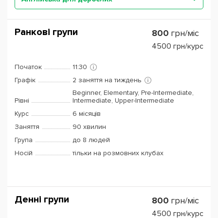
Ранкові групи
800
грн/міс
4500
грн/курс
Початок
11:30
Графік
2 заняття на тиждень
Beginner, Elementary, Pre-Intermediate,
Рівні
Intermediate, Upper-Intermediate
Курс
6 місяців
Заняття
90 хвилин
Група
до 8 людей
Носій
тільки на розмовних клубах
Денні групи
800
грн/міс
4500
грн/курс