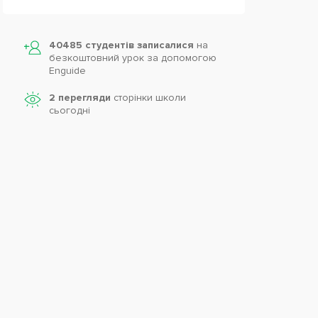
40485 студентів записалися
на
безкоштовний урок за допомогою
Enguide
2 перегляди
сторінки школи
cьогодні