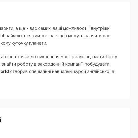
нти, а ще - вас самих, ваші можливості і внутрішні
ld
займаються тим же, але ще і можуть навчити вас
кому куточку планети.
артова точка до виконання мрії і реалізації мети. Цілі у
м, знайти роботу в закордонній компанії, побудувати
orld
створив спеціальні навчальні курси англійської з
р: від економіки та юриспруденції до маркетингу і IT.
цифіку взаємин і процесів різних галузей. Після
ся із зарубіжними партнерами, виступати перед
і
 в групі. У деяких курсах робота в групі краще для
е ви завжди можете вибрати індивідуальні заняття з
Скайпу.