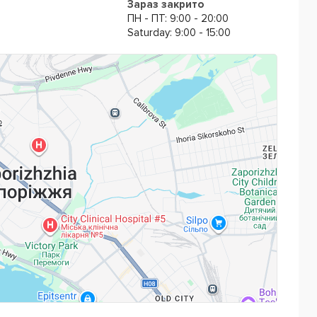
Зараз закрито
ПН - ПТ: 9:00 - 20:00
orld
- комунікативна, яка об'єднує в собі найефективніші
Saturday: 9:00 - 15:00
а сьогоднішній день саме такий підхід визнаний
йської мови як і рідного.
ують багато акційних пропозицій та знижок на
ні.
Powered by
Leaflet
— © Google 2026