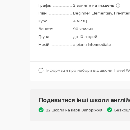
Графік
2 заняття на тиждень
Рівні
Beginner, Elementary, Pre-Inte
Курс
4 місяці
Заняття
90 хвилин
Група
до 10 людей
Носій
з рівня Intermediate
Інформація про набори від школи Travel Wo
Подивитися інші школи англій
22 школи на карті Запоріжжя
Безкош