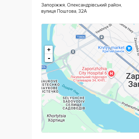
Запоріжжя, Олександрівський район,
вулиця Поштова, 32А
Методика навчання в мовній
школі Travel W
оксфордське і кембріджське напрацювання. Н
оптимальним у всьому світі для вивчення англі
Курси англійської мови
Travel World
пропон
+
навчання, при тому що ціни і так дуже доступ
-