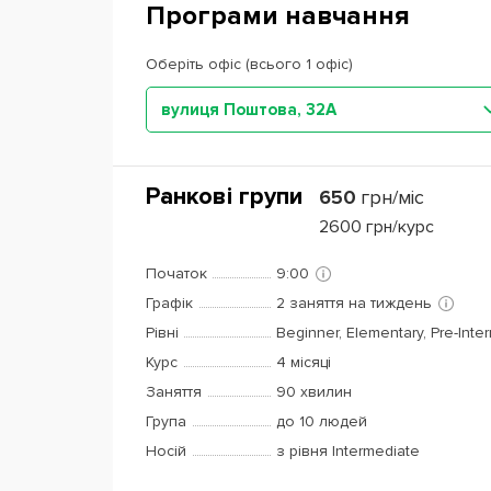
Програми навчання
Оберіть офіс (всього 1 офіс)
вулиця Поштова, 32А
Ранкові групи
650
грн/міс
2600
грн/курс
Початок
9:00
Графік
2 заняття на тиждень
Рівні
Beginner, Elementary, Pre-Inte
Курс
4 місяці
Заняття
90 хвилин
Група
до 10 людей
Носій
з рівня Intermediate