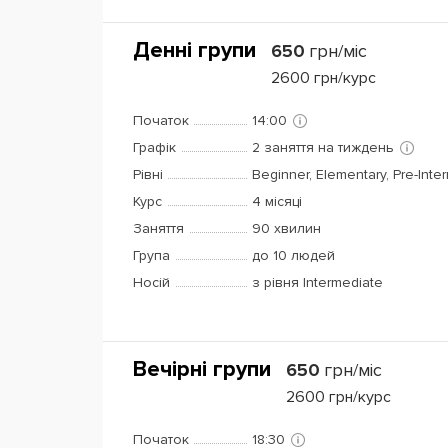
Денні групи
650
грн/міс
2600
грн/курс
Початок
14:00
Графік
2 заняття на тиждень
Рівні
Beginner, Elementary, Pre-Inte
Курс
4 місяці
Заняття
90 хвилин
Група
до 10 людей
Носій
з рівня Intermediate
Вечірні групи
650
грн/міс
2600
грн/курс
Початок
18:30