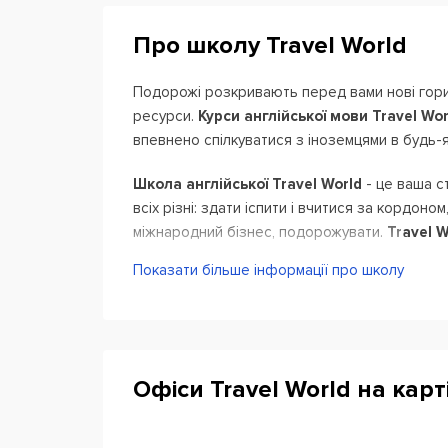
Про школу Travel World
Подорожі розкривають перед вами нові горизо
ресурси.
Курси англійської мови Travel Wor
впевнено спілкуватися з іноземцями в будь-я
Школа англійської Travel World
- це ваша ст
всіх різні: здати іспити і вчитися за кордоно
міжнародний бізнес, подорожувати.
Travel W
урахуванням кожної з цих завдань:
Показати більше інформації про школу
Англійська мова для фахівців різних сфе
Програми враховують термінологію, спе
навчання ви зможете вільно спілкувати
аудиторією, складати документацію.
Офіси Travel World на карт
Навчання може бути індивідуальним або
тренування комунікативних навичок, ал
викладачем, в тому числі віддалено по 