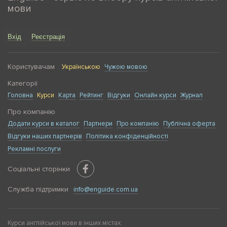
мови
Вхід
Реєстрація
Користувачам
Українською
Чужою мовою
Категорії
Головна
Курси
Карта
Рейтинг
Відгуки
Онлайн курси
Журнал
Про компанію
Додати курси в каталог
Партнери
Про компанію
Публічна оферта
Відгуки наших партнерів
Політика конфіденційності
Рекламні послуги
Соціальні сторінки
Служба підтримки
info@enguide.com.ua
Курси англійської мови в інших містах: