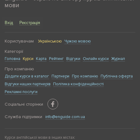
мови
Вхід
Реєстрація
Користувачам
Українською
Чужою мовою
Категорії
Головна
Курси
Карта
Рейтинг
Відгуки
Онлайн курси
Журнал
Про компанію
Додати курси в каталог
Партнери
Про компанію
Публічна оферта
Відгуки наших партнерів
Політика конфіденційності
Рекламні послуги
Соціальні сторінки
Служба підтримки
info@enguide.com.ua
Курси англійської мови в інших містах: