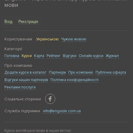
мови
Вхід
Реєстрація
Користувачам
Українською
Чужою мовою
Категорії
Головна
Курси
Карта
Рейтинг
Відгуки
Онлайн курси
Журнал
Про компанію
Додати курси в каталог
Партнери
Про компанію
Публічна оферта
Відгуки наших партнерів
Політика конфіденційності
Рекламні послуги
Соціальні сторінки
Служба підтримки
info@enguide.com.ua
Курси англійської мови в інших містах: