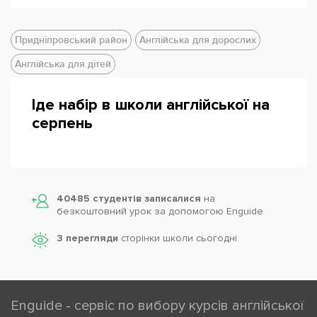
Придніпровський район
Англійська для дорослих
Англійська для дітей
Іде набір в школи англійської на
серпень
Powered by
Leaflet
— © Google 2026
40485 студентів записалися
на
безкоштовний урок за допомогою Enguide
3 перегляди
сторінки школи cьогодні
Enguide - сервіс по вибору курсів англійської