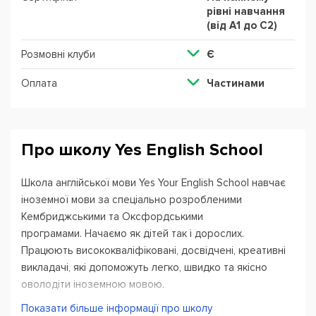
рівні навчання
(від А1 до С2)
Розмовні клуби
Є
Оплата
Частинами
Про школу Yes English School
Школа англійської мови Yes Your English School навчає
іноземної мови
за спеціально розробленими
Кембриджськими та Оксфордськими
програмами.
Начаємо як дітей так і дорослих.
Працюють висококваліфіковані, досвідчені, креативні
викладачі, які допоможуть легко, швидко та якісно
оволодіти іноземною мовою.
Показати більше інформації про школу
Особливу увагу приділяємо навчаню дітей. Заняття