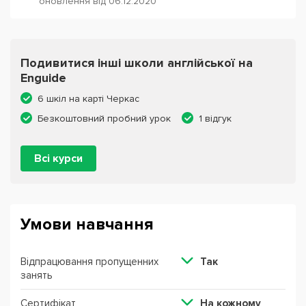
оновлення від 06.12.2020
Подивитися інші школи англійської на
Enguide
6 шкіл на карті Черкас
Безкоштовний пробний урок
1 відгук
Всі курси
Умови навчання
Відпрацювання пропущенних
Так
занять
Сертифікат
На кожному