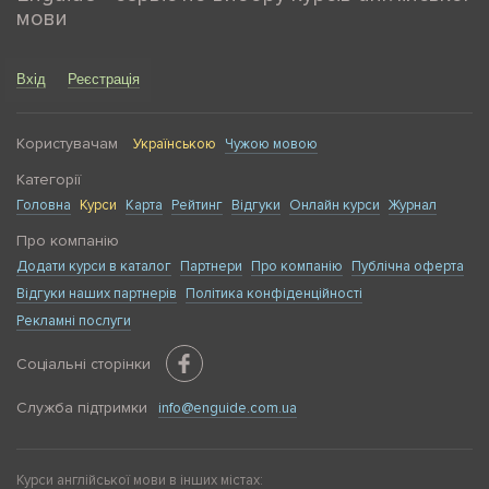
мови
Вхід
Реєстрація
Користувачам
Українською
Чужою мовою
Категорії
Головна
Курси
Карта
Рейтинг
Відгуки
Онлайн курси
Журнал
Про компанію
Додати курси в каталог
Партнери
Про компанію
Публічна оферта
Відгуки наших партнерів
Політика конфіденційності
Рекламні послуги
Соціальні сторінки
Служба підтримки
info@enguide.com.ua
Курси англійської мови в інших містах: