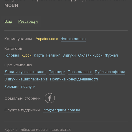
мови
Вхід
Реєстрація
Користувачам
Українською
Чужою мовою
Категорії
Головна
Курси
Карта
Рейтинг
Відгуки
Онлайн курси
Журнал
Про компанію
Додати курси в каталог
Партнери
Про компанію
Публічна оферта
Відгуки наших партнерів
Політика конфіденційності
Рекламні послуги
Соціальні сторінки
Служба підтримки
info@enguide.com.ua
Курси англійської мови в інших містах: