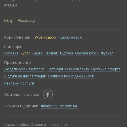
мови
Вхід
Реєстрація
Користувачам
Українською
Чужою мовою
Категорії
Головна
Курси
Карта
Рейтинг
Відгуки
Онлайн курси
Журнал
Про компанію
Додати курси в каталог
Партнери
Про компанію
Публічна оферта
Відгуки наших партнерів
Політика конфіденційності
Рекламні послуги
Соціальні сторінки
Служба підтримки
info@enguide.com.ua
Курси англійської мови в інших містах: