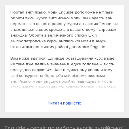
Портал англійської мови Enguide допоможе не тільки
обрати якісні курси англійської мови, він надасть вам
перелік шкіл вашого району. Курси англійської мови, які
знаходяться в двох кроках від вашого дому– справжня
знахідка. Обрати з величезного списку шкіл
Дніпропетровська курси англійської мови в Амур-
Нижньодніпровському районі допоможе Enguide.
Вам може здатися, що місце розташування курсів має
не таке вже велике значення. Адже головне – якість
послуг, що надаються. Але в сучасному динамічному
світі конкурентна боротьба між різними школами
англійської мови змушує постійно підвищувати якість і
збільшувати різноманітність освітніх послуг. Саме тому
ви можете знайти курси англійської мови в Амур-
Нижньодніпровському районі Дніпропетровська,
Читати повністю
навчанням за програмою яких залишитеся задоволені.
Як правило, курси англійської потрібно відвідувати, як
мінімум, два рази на тиждень. Уявіть, що два рази на
Enguide - сервіс по вибору курсів англійської
тиждень вам доведеться витрачати час на те, щоб