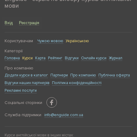
дістатися до курсів англійської мови в інший район
мови
міста. А якщо ви захочете пройти інтенсивний курс і
збільшити кількість занять до 3-4 на тиждень? З
Enguide ви легко знайдете хороші курси англійської у
Вхід
Реєстрація
вашому районі.
Користувачам
Чужою мовою
Українською
Категорії
Головна
Курси
Карта
Рейтинг
Відгуки
Онлайн курси
Журнал
Про компанію
Додати курси в каталог
Партнери
Про компанію
Публічна оферта
Відгуки наших партнерів
Політика конфіденційності
Рекламні послуги
Соціальні сторінки
Служба підтримки
info@enguide.com.ua
Курси англійської мови в інших містах: