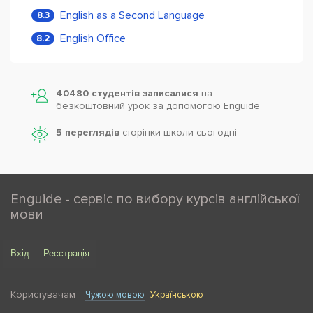
English as a Second Language
8.3
English Office
8.2
40480 студентів записалися
на
безкоштовний урок за допомогою Enguide
5 переглядів
сторінки школи cьогодні
Enguide - сервіс по вибору курсів англійської
мови
Вхід
Реєстрація
Користувачам
Чужою мовою
Українською