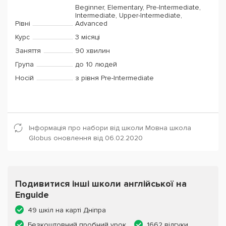
Beginner, Elementary, Pre-Intermediate,
Intermediate, Upper-Intermediate,
Рівні
Advanced
Курс
3 місяці
Заняття
90 хвилин
Група
до 10 людей
Носій
з рівня Pre-Intermediate
Інформація про набори від школи Мовна школа
Globus оновлення від 06.02.2020
Подивитися інші школи англійської на
Enguide
49 шкіл на карті Дніпра
Безкоштовний пробний урок
1662 відгуки