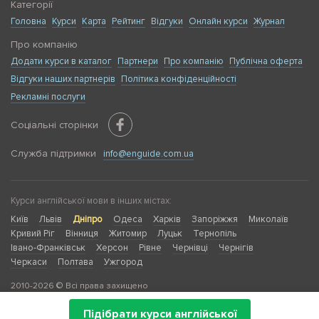
Категорії
Головна
Курси
Карта
Рейтинг
Відгуки
Онлайн курси
Журнал
Про компанію
Додати курси в каталог
Партнери
Про компанію
Публічна оферта
Відгуки наших партнерів
Політика конфіденційності
Рекламні послуги
Соціальні сторінки
Служба підтримки
info@enguide.com.ua
Курси англійської мови в інших містах:
Київ
Львів
Дніпро
Одеса
Харків
Запоріжжя
Миколаїв
Кривий Ріг
Вінниця
Житомир
Луцьк
Тернопіль
Івано-Франківськ
Херсон
Рівне
Чернівці
Чернігів
Черкаси
Полтава
Ужгород
2010-2026 © Всі права захищено
Підібрати курси англійської