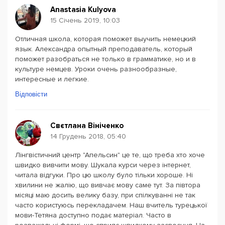
Anastasia Kulyova
15 Січень 2019, 10:03
Отличная школа, которая поможет выучить немецкий
язык. Александра опытный преподаватель, который
поможет разобраться не только в грамматике, но и в
культуре немцев. Уроки очень разнообразные,
интересные и легкие.
Відповісти
Свєтлана Вініченко
14 Грудень 2018, 05:40
Лінгвістичний центр "Апельсин" це те, що треба хто хоче
швидко вивчити мову. Шукала курси через інтернет,
читала відгуки. Про цю школу було тільки хороше. Ні
хвилини не жалію, що вивчає мову саме тут. За півтора
місяці маю досить велику базу, при спілкуванні не так
часто користуюсь перекладачем. Наш вчитель турецької
мови-Тетяна доступно подає матеріал. Часто в