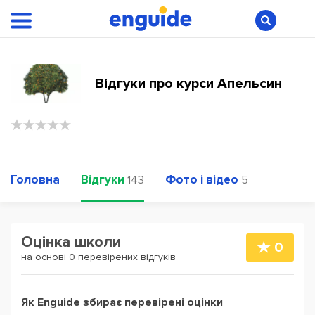
Відгуки про курси Апельсин
Головна
Відгуки
Фото і відео
143
5
Оцінка школи
0
на основі 0 перевірених відгуків
Як Enguide збирає перевірені оцінки