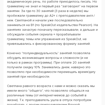
академическую речь, по работе приходилось писать. Но
грамматику не знал и первый раз "заговорил" на первом
занятии. За где-то 30 занятий (3 раза в неделю) мы
пробежали грамматику до A2+ с преподавателем англ./
нем. Светланой и начали уже последовательно
заниматься на B1 (по SpeakOut издательства Pearson). На
занятиях зачастую поначалу пересказывали, а дальше и
обсуждали события сериала + прорабатывали
грамматику, темы или упражнения из SpeakOut, не
привязывались к фиксированному формату занятий.
Конечно "полуиндвидуальность" занятий позволяла
обсудить возникающие вопросы и сложности (и не
только в рамках программы). При оплате 20 занятий
получили скидку 10%. Занимались днем, наверно это
позволяло при необходимости перемещать время/дату
занятий при необходиости.
Светлана равного возраста с нами и можно сказать мы
имели много "общего", что позволяло общаться на
различные темы (от интернет-мемов до событий в
жизни). Т.к. преподаватель ушла в отпуск попробуем
поработать с другим преподавателем Владой.