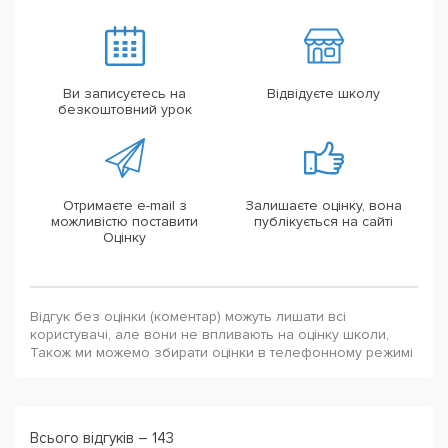
Ви записуєтесь на
Відвідуєте школу
безкоштовний урок
Отримаєте e-mail з
Залишаєте оцінку, вона
можливістю поставити
публікується на сайті
Оцінку
Відгук без оцінки (коментар) можуть лишати всі
користувачі, але вони не впливають на оцінку школи,
Також ми можемо збирати оцінки в телефонному режимі
Всього відгуків – 143