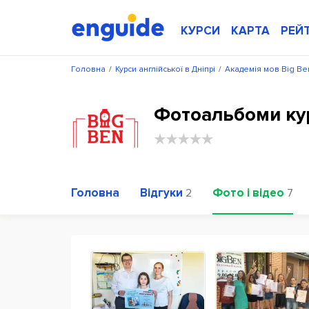
КУРСИ
КАРТА
РЕЙ
Головна
/
Курси англійської в Дніпрі
/
Академія мов Big Be
Фотоальбоми кур
Головна
Відгуки
Фото і відео
2
7