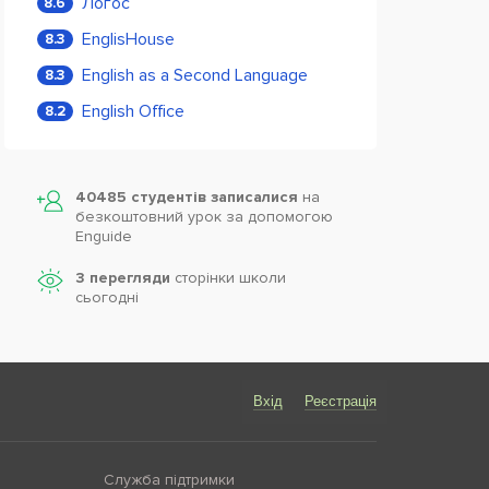
Логос
8.6
EnglisHouse
8.3
English as a Second Language
8.3
English Office
8.2
40485 студентів записалися
на
безкоштовний урок за допомогою
Enguide
3 перегляди
сторінки школи
cьогодні
Вхід
Реєстрація
Служба підтримки