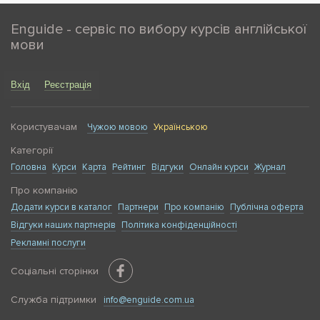
Enguide - сервіс по вибору курсів англійської
мови
Вхід
Реєстрація
Користувачам
Чужою мовою
Українською
Категорії
Головна
Курси
Карта
Рейтинг
Відгуки
Онлайн курси
Журнал
Про компанію
Додати курси в каталог
Партнери
Про компанію
Публічна оферта
Відгуки наших партнерів
Політика конфіденційності
Рекламні послуги
Соціальні сторінки
Служба підтримки
info@enguide.com.ua