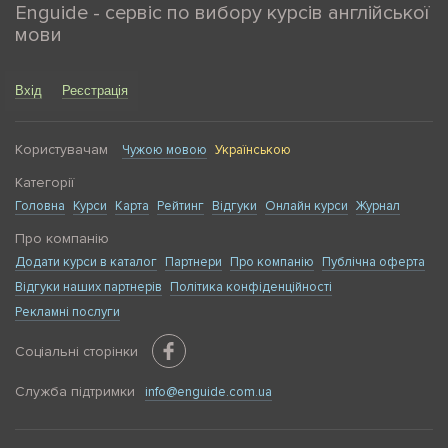
Enguide - сервіс по вибору курсів англійської
мови
Вхід
Реєстрація
Користувачам
Чужою мовою
Українською
Категорії
Головна
Курси
Карта
Рейтинг
Відгуки
Онлайн курси
Журнал
Про компанію
Додати курси в каталог
Партнери
Про компанію
Публічна оферта
Відгуки наших партнерів
Політика конфіденційності
Рекламні послуги
Соціальні сторінки
Служба підтримки
info@enguide.com.ua