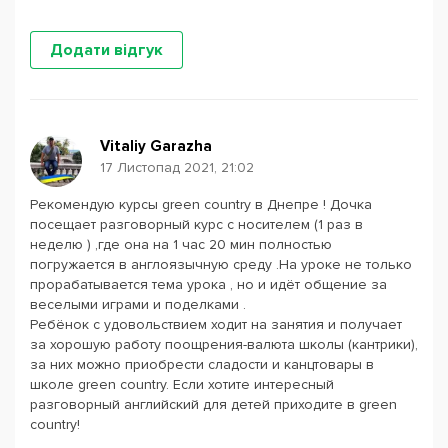
Додати відгук
Vitaliy Garazha
17 Листопад 2021, 21:02
Рекомендую курсы green country в Днепре ! Дочка
посещает разговорный курс с носителем (1 раз в
неделю ) ,где она на 1 час 20 мин полностью
погружается в англоязычную среду .На уроке не только
прорабатывается тема урока , но и идёт общение за
веселыми играми и поделками .
Ребёнок с удовольствием ходит на занятия и получает
за хорошую работу поощрения-валюта школы (кантрики),
за них можно приобрести сладости и кaнцтовары в
школе green country. Если хотите интересный
разговорный английский для детей приходите в green
country!