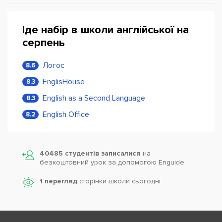
Іде набір в школи англійської на
серпень
Логос
8.6
EnglisHouse
8.3
English as a Second Language
8.3
English Office
8.2
40485 студентів записалися
на
безкоштовний урок за допомогою Enguide
1 перегляд
сторінки школи cьогодні