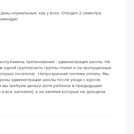
Цены нормальные, как у всех. Отходил 2 семестра,
комендую.
колу.Камень преткновения - администрация школы. Не
в одной группе(часть группы платит и за пропущенные
которые посетила) . Непрозрачная система оплаты. Мы
ороны администрации школы после ухода с курсов.
я мы требуем деньги (хотя ребенок в предыдущем
и все заплатил), а за занятия которые не доходили