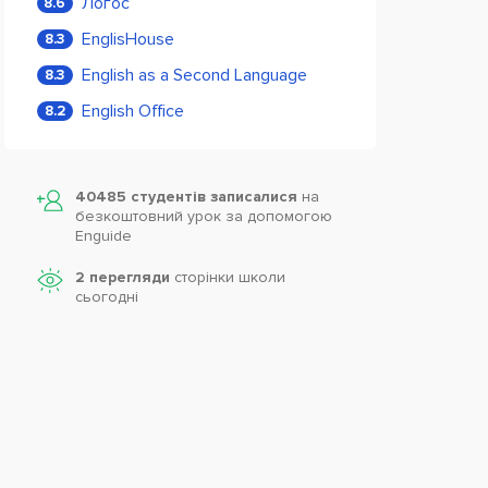
Логос
8.6
EnglisHouse
8.3
English as a Second Language
8.3
English Office
8.2
40485 студентів записалися
на
безкоштовний урок за допомогою
Enguide
2 перегляди
сторінки школи
cьогодні