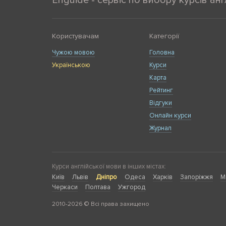
Enguide - сервіс по вибору курсів анг
Користувачам
Категорії
Чужою мовою
Головна
Українською
Курси
Карта
Рейтинг
Відгуки
Онлайн курси
Журнал
Курси англійської мови в інших містах:
Київ
Львів
Дніпро
Одеса
Харків
Запоріжжя
М
Черкаси
Полтава
Ужгород
2010-2026 © Всі права захищено