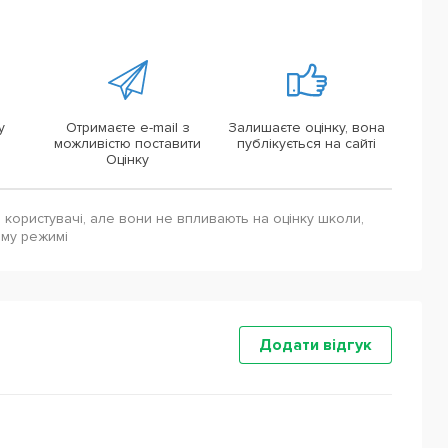
у
Отримаєте e-mail з
Залишаєте оцінку, вона
можливістю поставити
публікується на сайті
Оцінку
і користувачі, але вони не впливають на оцінку школи,
ому режимі
Додати відгук