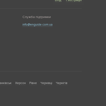
Служба підтримки
info@enguide.com.ua
анківськ
Херсон
Рівне
Чернівці
Чернігів