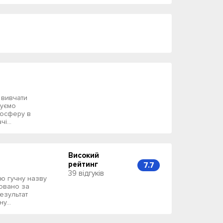
 вивчати
нуємо
мосферу в
і...
Високий
рейтинг
7.7
39 відгуків
цю гучну назву
товано за
езультат
у...