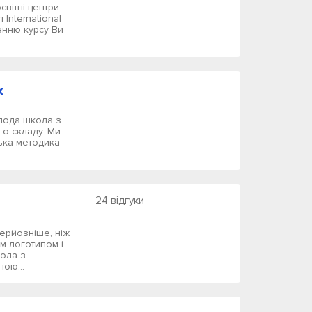
світні центри
International
енню курсу Ви
k
олода школа з
о складу. Ми
ька методика
24 відгуки
серйозніше, ніж
м логотипом і
ола з
ою...