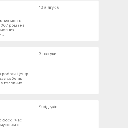
10 відгуків
мних мов та
007 році і на
 мовних
...
3 відгуки
в роботи Центр
вав себе як
 з головних
9 відгуків
'clock, "час
имуються з