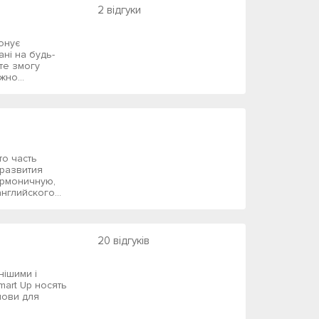
2 відгуки
онує
ані на будь-
єте змогу
но...
то часть
развития
армоничную,
нглийского...
20 відгуків
нішими і
mart Up носять
умови для