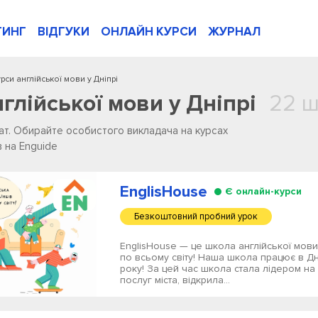
ТИНГ
ВІДГУКИ
ОНЛАЙН КУРСИ
ЖУРНАЛ
урси англійської мови у Дніпрі
нглійської мови у Дніпрі
22 ш
тат. Обирайте особистого викладача на курсах
в на Enguide
EnglisHouse
Є онлайн-курси
Безкоштовний пробний урок
EnglisHouse — це школа англійської мови
по всьому світу! Наша школа працює в Дн
року! За цей час школа стала лідером на 
послуг міста, відкрила...