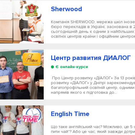
Sherwood
Компанія SHERWOOD, мережа шкіл інозе
бюро перекладів в Україні, заснована в 2
сьогоднішній день є одним з найбільших
освітніх центрів країни і офіційним центром
Центр развития ДИАЛОГ
Є онлайн-курси
Про Центр розвитку «ДІАЛОГ» За 13 рокі
розвитку «ДІАЛОГ» у Дніпрі зарекоменду
багатопрофільний освітній центр, одними
напрямів якого є підготовка до...
English Time
Що таке англійський час? Можливо, це 5 o
пити чай"? Або це час, який завжди дотр