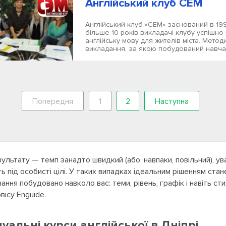
Англійський клуб СЕМ
Англійський клуб «СЕМ» заснований в 199
більше 10 років викладачі клубу успішно
англійську мову для жителів міста. Метод
викладання, за якою побудований навчал
Попередня
1
2
Наступна
ультату — темп занадто швидкий (або, навпаки, повільний), ув
 під особисті цілі. У таких випадках ідеальним рішенням стан
чання побудовано навколо вас: теми, рівень, графік і навіть с
вісу Enguide.
уальні курси англійської в Дніпрі