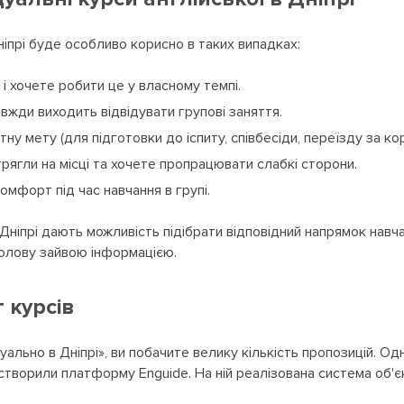
ніпрі буде особливо корисно в таких випадках:
і хочете робити це у власному темпі.
авжди виходить відвідувати групові заняття.
у мету (для підготовки до іспиту, співбесіди, переїзду за корд
рягли на місці та хочете пропрацювати слабкі сторони.
омфорт під час навчання в групі.
в Дніпрі дають можливість підібрати відповідний напрямок навч
олову зайвою інформацією.
 курсів
уально в Дніпрі», ви побачите велику кількість пропозицій. О
 створили платформу Enguide. На ній реалізована система об'є