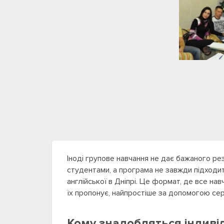
Іноді групове навчання не дає бажаного рез
студентами, а програма не завжди підходить
англійської в Дніпрі. Це формат, де все нав
їх пропонує, найпростіше за допомогою сер
Кому знадобляться індивід