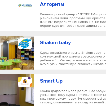
Алгоритм
Репетиторський центр «АЛГОРИТМ» проп
різноманітні мовні програми, що орієнтов
який вік, потреби та цілі навчання. Ви ма
обрати курс для себе і своєї дитини залеж
Shalom baby
Курсы английского языка Shalom baby - э
комплексной программы всестороннего 
ребенка. Чтобы вырастить и воспитать г
активную и счастливую личность, школа а
Smart Up
Кожна додаткова мова робить нас розум
успішніше. Тому курси англійської мови S
таку промовисту назву. Тут створені всі 
самовдосконалення та виходу на новий...