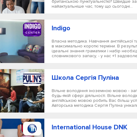
британською пунктуальністю? Швидше за 
найактуальніше час, тому що сьогодні...
Indigo
Власна методика. Навчання англійської т
в максимально короткі терміни. В результа
ідеальні знання граматики і набір необх
словникового запасу, - у нас +1 задоволе
Школа Сергія Пуліна
Вільне володіння іноземною мовою - зап
будь-якій сфері діяльності. Вільне волод
англійською мовою робить Вас більш успі
Авторська методика Сергія Пуліна унікаль
International House DNK