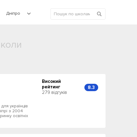
Дніпро
коли
Високий
рейтинг
8.3
279 відгуків
 для українців
іпрі з 2004
ринку освітніх