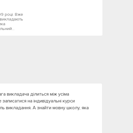
9 році. Вже
 викладають
ика
ьний...
ага викладача ділиться між усіма
е записатися на індивідуальні курси
тиль викладання. А знайти мовну школу, яка