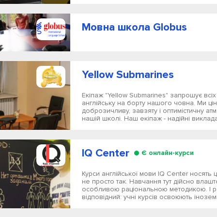
Мовна школа Globus
Yellow Submarines
Екіпаж "Yellow Submarines" запрошує всіх
англійську на борту нашого човна. Ми ці
доброзичливу, завзяту і оптимістичну ат
нашій школі. Наш екіпаж - надійні викладач
IQ Center
Є онлайн-курси
Курси англійської мови IQ Center носять 
не просто так. Навчання тут дійсно влаш
особливою раціональною методикою. І р
відповідний: учні курсів освоюють іноземн