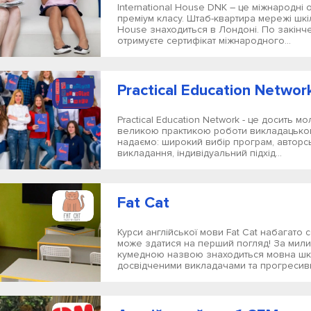
International House DNK – це міжнародні о
преміум класу. Штаб-квартира мережі шкіл 
House знаходиться в Лондоні. По закінч
отримуєте сертифікат міжнародного...
Practical Education Networ
Practical Education Network - це досить м
великою практикою роботи викладацьког
надаємо: широкий вибір програм, авторс
викладання, індивідуальний підхід...
Fat Cat
Курси англійської мови Fat Cat набагато 
може здатися на перший погляд! За мили
кумедною назвою знаходиться мовна шк
досвідченими викладачами та прогресивн