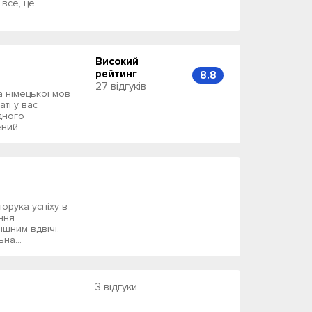
все, це
Високий
рейтинг
8.8
27 відгуків
а німецької мов
ті у вас
ідного
ний...
орука успіху в
іння
шним вдвічі.
на...
3 відгуки