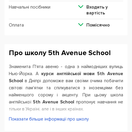
Навчальні посібники
Входить у
вартість
Оплата
Помісячно
Про школу 5th Avenue School
Знаменита П'ята авеню - одна з наймодніших вулиць
Нью-Йорка. А
курси англійської мови 5th Avenue
School
в Дніпрі допоможе вам своїми очима побачити
світові пам'ятки та спілкуватися з іноземцями без
найменшого сорому і акценту. При цьому школа
англійської
5th Avenue School
пропонує навчання не
тільки в Україні, але і в інших країнах.
Показати більше інформації про школу
Школа англійської 5th Avenue School
в Дніпрі
розвиває кілька навчальних напрямків: