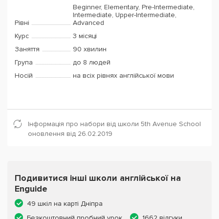
Beginner, Elementary, Pre-Intermediate,
Intermediate, Upper-Intermediate,
Рівні
Advanced
Курс
3 місяці
Заняття
90 хвилин
Група
до 8 людей
Носій
на всіх рівнях англійської мови
Інформація про набори від школи 5th Avenue School
оновлення від 26.02.2019
Подивитися інші школи англійської на
Enguide
49 шкіл на карті Дніпра
Безкоштовний пробний урок
1662 відгуки