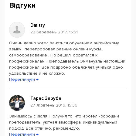
впевненого рівня і продовжуйте освіту в кращих
Відгуки
державних і приватних ВНЗ світу.
Dmitry
22 Березень 2017, 15:51
Очень давно хотел заняться обучением английскому
Powered by
Leaflet
— © Google 2026
языку , перепробовал разные онлайн курсы ,
самообразование . Но решил, обратился к
профессионалам. Преподаватель Эммануэль настоящий
профессионал. Все подробно объясняет, учиться одно
удовольствие и не сложно.
Переглянути →
Тарас Заруба
27 Жовтень 2016, 15:36
Занимаюсь с июля. Получил то, что и хотел - хороший
преподаватель, уютная атмосфера, индивидуальный
подход. Все отлично, рекомендую.
Переглянути →