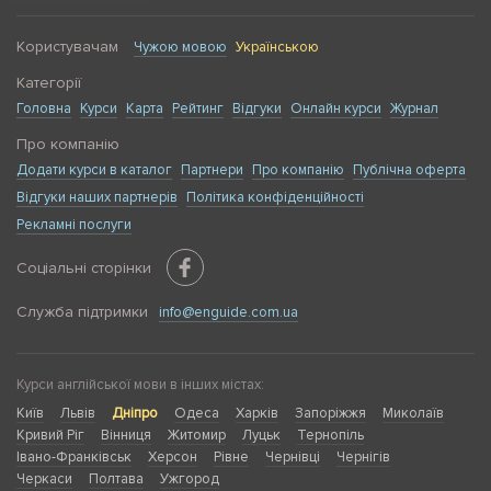
Користувачам
Чужою мовою
Українською
Категорії
Головна
Курси
Карта
Рейтинг
Відгуки
Онлайн курси
Журнал
Про компанію
Додати курси в каталог
Партнери
Про компанію
Публічна оферта
Відгуки наших партнерів
Політика конфіденційності
Рекламні послуги
Соціальні сторінки
Служба підтримки
info@enguide.com.ua
Курси англійської мови в інших містах:
Київ
Львів
Дніпро
Одеса
Харків
Запоріжжя
Миколаїв
Кривий Ріг
Вінниця
Житомир
Луцьк
Тернопіль
Івано-Франківськ
Херсон
Рівне
Чернівці
Чернігів
Черкаси
Полтава
Ужгород