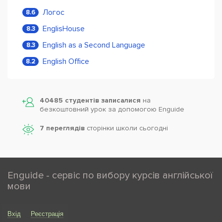
Логос
8.6
EnglisHouse
8.3
English as a Second Language
8.3
English Office
8.2
40485 студентів записалися
на
безкоштовний урок за допомогою Enguide
7 переглядів
сторінки школи cьогодні
Enguide - сервіс по вибору курсів англійської
мови
Вхід
Реєстрація