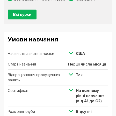
Всі курси
Умови навчання
Наявність занять з носієм
США
Старт навчання
Перші числа місяця
Відпрацювання пропущенних
Так
занять
Сертифікат
На кожному
рівні навчання
(від А1 до С2)
Розмовні клуби
Відсутні