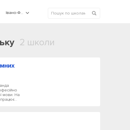
Івано-Франківськ
ську
2 школи
емних
манда
рофесійно
ї мови. На
працює...