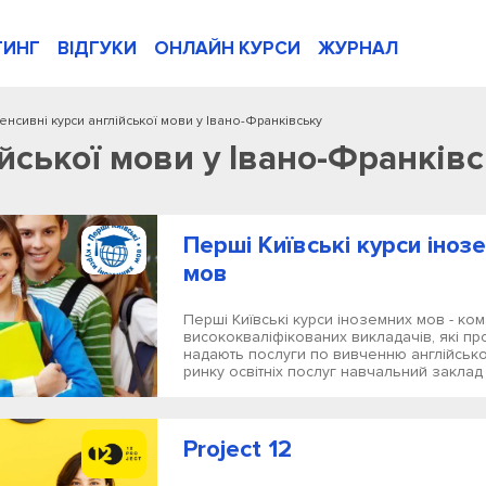
ТИНГ
ВІДГУКИ
ОНЛАЙН КУРСИ
ЖУРНАЛ
тенсивні курси англійської мови у Івано-Франківську
ійської мови у Івано-Франків
Перші Київські курси іноз
мов
Перші Київські курси іноземних мов - ко
висококваліфікованих викладачів, які п
надають послуги по вивченню англійсько
ринку освітніх послуг навчальний заклад 
Project 12