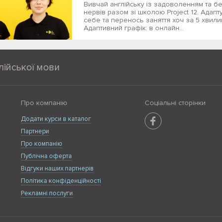
Вивчай англійську із задоволенням та б
нервів разом зі школою Project 12. Адапту
себе та перенось заняття хоч за 5 хвили
Адаптивний графік: в онлайн...
лійської мови
Про компанію
Соціальні сторінки
Додати курси в каталог
Партнери
Про компанію
Публічна оферта
Відгуки наших партнерів
Політика конфіденційності
Рекламні послуги