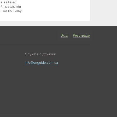
ез зайвих
й графік під
н до початку.
Вхід
Реєстрація
Служба підтримки
info@enguide.com.ua