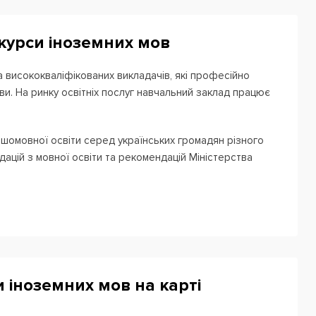
 курси іноземних мов
а висококваліфікованих викладачів, які професійно
ви. На ринку освітніх послуг навчальний заклад працює
шомовної освіти серед українських громадян різного
ацій з мовної освіти та рекомендацій Міністерства
Викладач використовує такі методичні прийоми, які
 програма з англійської мови, забезпечує надійну базу
виконувати завдання на всі види мовленнєвої діяльності,
.
и іноземних мов на карті
колярів молодшого, середнього і старшого шкільного
мо на вас!