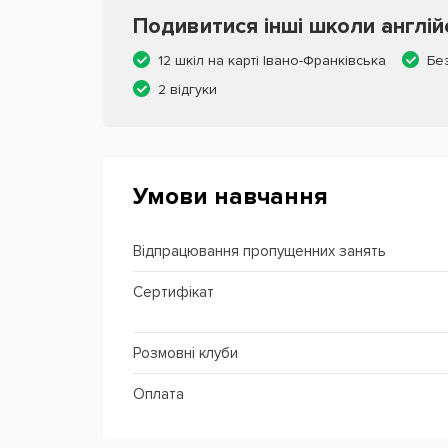
Подивитися інші школи англій
12 шкіл на карті Івано-Франківська
Бе
2 відгуки
Умови навчання
Відпрацювання пропущенних занять
Сертифікат
Розмовні клуби
Оплата