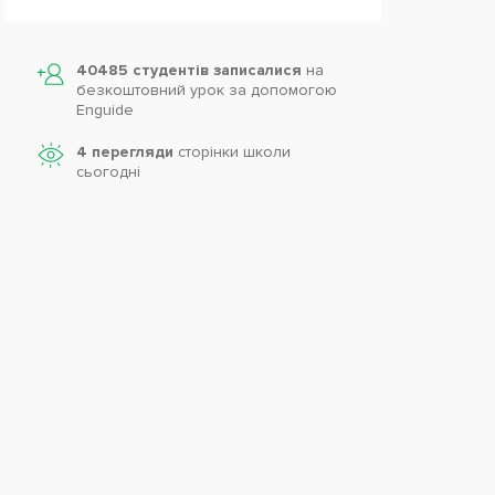
40485 студентів записалися
на
безкоштовний урок за допомогою
Enguide
4 перегляди
сторінки школи
cьогодні