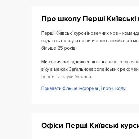
Про школу Перші Київські
Перші Київські курси іноземних мов - команд
надають послуги по вивченню англійської мо
більше 25 років.
Ми сприяємо підвищенню загального рівня ін
віку в межах Загальноєвропейських рекоменд
освіти та науки України.
Показати більше інформації про школу
Цікаво розроблений курс для дошкільняток. 
охоплюють усіх дітей без винятку. Підліткова
для того, щоб учень міг швидко і правильно 
що відповідають рівням - A2+, B1+, B2+, C1/С2
Офіси Перші Київські курс
Ми навчаємо англійської мови дошкільнят, ш
віку, студентської молоді та дорослих. Чекає