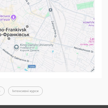
Powered by
Leaflet
— © Google 2026
а
Інтенсивні курси