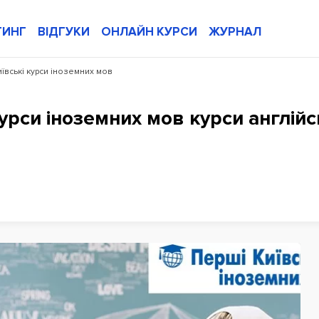
ТИНГ
ВІДГУКИ
ОНЛАЙН КУРСИ
ЖУРНАЛ
ївські курси іноземних мов
урси іноземних мов курси англій