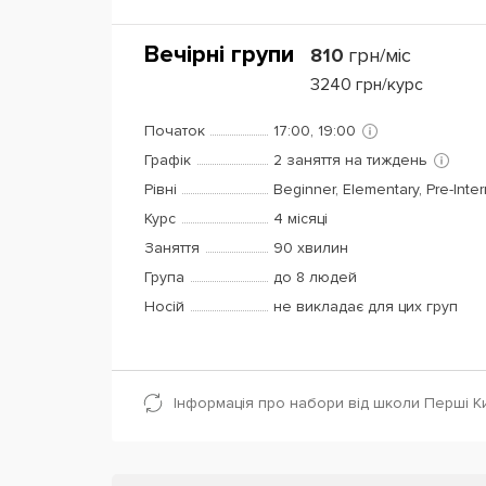
Вечірні групи
810
грн/міс
3240
грн/курс
Початок
17:00, 19:00
Графік
2 заняття на тиждень
Рівні
Beginner, Elementary, Pre-Inte
Курс
4 місяці
Заняття
90 хвилин
Група
до 8 людей
Носій
не викладає для цих груп
Інформація про набори від школи Перші Ки