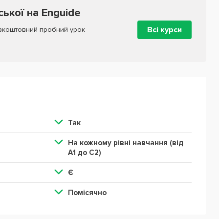
ської на Enguide
Всі курси
зкоштовний пробний урок
Так
На кожному рівні навчання (від
А1 до С2)
Є
Помісячно