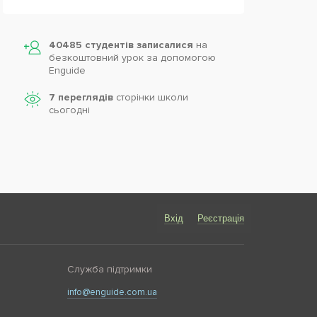
40485 студентів записалися
на
безкоштовний урок за допомогою
Enguide
7 переглядів
сторінки школи
cьогодні
Вхід
Реєстрація
Служба підтримки
info@enguide.com.ua