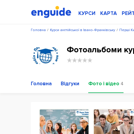
КУРСИ
КАРТА
РЕЙ
Головна
/
Курси англійської в Івано-Франківську
/
Перші Ки
Фотоальбоми кур
Головна
Відгуки
Фото і відео
4