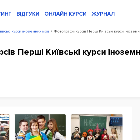
ТИНГ
ВІДГУКИ
ОНЛАЙН КУРСИ
ЖУРНАЛ
ївські курси іноземних мов
/
Фотографії курсів Перші Київські курси інозем
сів Перші Київські курси інозем