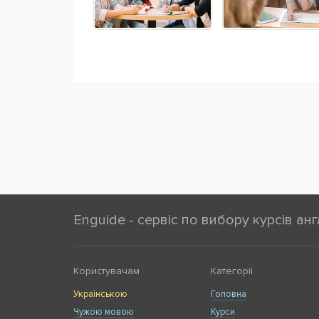
Enguide - сервіс по вибору курсів анг
Користувачам
Категорії
Українською
Головна
Чужою мовою
Курси