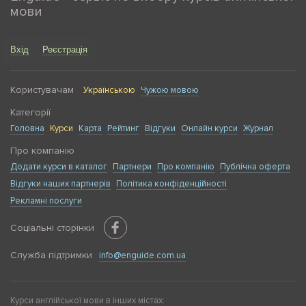
мови
Вхід
Реєстрація
Користувачам
Українською
Чужою мовою
Категорії
Головна
Курси
Карта
Рейтинг
Відгуки
Онлайн курси
Журнал
Про компанію
Додати курси в каталог
Партнери
Про компанію
Публічна оферта
Відгуки наших партнерів
Політика конфіденційності
Рекламні послуги
Соціальні сторінки
Служба підтримки
info@enguide.com.ua
Курси англійської мови в інших містах: