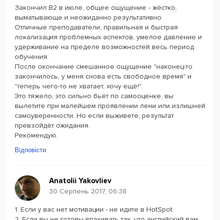
Закончил В2 в июле, общее ощущение - жёстко,
выматывающе и неожиданно результативно.
Отличные преподаватели, правильная и быстрая
локализация проблемных аспектов, умелое давление и
удерживание на пределе возможностей весь период
обучения.
После окончание смешанное ощущение "наконец-то
закончилось, у меня снова есть свободное время" и
"теперь чего-то не хватает, хочу ещё!".
Это тяжело, это сильно бьёт по самооценке, вы
вылетите при малейшем проявлении лени или излишней
самоуверенности. Но если выживете, результат
превзойдёт ожидания.
Рекомендую.
Відповісти
Anatolii Yakovliev
30 Серпень 2017, 06:38
1. Если у вас нет мотивации - не идите в HotSpot.
2. Если вы не готовы впахивать так, что английский вам