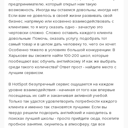
предпринимателю, который открыл нам такую
возможность. Иногда мы остаемся довольны, иногда нет.
Если вам не довелось в своей жизни развивать свой
бизнес, напрямую или косвенно взаимодействовать с
клиентами, то я могу сказать одно - зачастую это
чертовски сложно. Сложно оставить каждого клиента
довольным. Помочь, оказать услугу, подобрать тот
самый товар и в целом дать человеку то, чего он хочет.
Особенно тяжело в условиях большой конкуренции. В
Харькове вы сможете найти 100-200 школ, которые
пообещают вас обучить английскому. И как же выбрать
среди такого количества? Ответ прост - найдите место с
лучшим сервисом.
В HotSpot безупречный сервис ощущается на каждом
уровне взаимодействия - начиная от того как впервые
посещаешь их сайт и заканчивая активной учебой.
Только так удастся удовлетворить потребности каждого
клиента и именно так становятся лучшими. Если вы
твердо решили подкорить английский и находитесь в
поисках лучшей школы - просто прийдите сюда, посетите
пробное занятие, окунитесь в атмосферу, где все