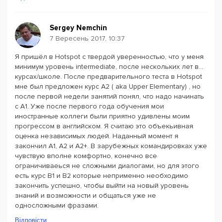
Sergey Nemchin
7 Вересень 2017, 10:37
Я пришёл в Hotspot с твердой уверенностью, что у меня
минимум уровень intermediate, после нескольких лет в...
курсах/школе. После предварительного теста в Hotspot
мне был предложен курс А2 ( aka Upper Elementary) , но
после первой недели занятий понял, что надо начинать
с А1. Уже после первого года обучения мои
иностранные коллеги были приятно удивлены моим
прогрессом в английском. Я считаю это объекьивная
оценка независимых людей. Наданный момент я
закончил А1, А2 и А2+. В зарубежных командировках уже
чувствую вполне комфортно, конечно все
ограничиваеься не сложными диалогами, но для этого
есть курс B1 и B2 которые неприменно необходимо
закончить успешно, чтобы выйти на новый уровень
знаний и возможности и общаться уже не
односложными фразами.
Відповісти