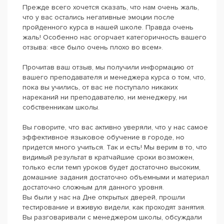
Прежде всего хочется сказать, что нам очень жаль,
что у вас остались негативные эмоции после
пройденного курса в нашей школе. Правда очень
жаль! Особенно нас огорчает категоричность вашего
отзыва: «все было очень плохо во всем».
Прочитав ваш отзыв, мы получили информацию от
вашего преподавателя и менеджера курса о том, что,
пока вы учились, от вас не поступало никаких
нареканий ни преподавателю, ни менеджеру, ни
собственникам школы.
Вы говорите, что вас активно уверяли, что у нас самое
эффективное языковое обучение в городе, но
придется много учиться. Так и есть! Мы верим в то, что
видимый результат в кратчайшие сроки возможен,
только если темп уроков будет достаточно высоким,
домашние задания достаточно объемными и материал
достаточно сложным для данного уровня.
Вы были у нас на Дне открытых дверей, прошли
тестирование и вживую видели, как проходят занятия.
Вы разговаривали с менеджером школы, обсуждали