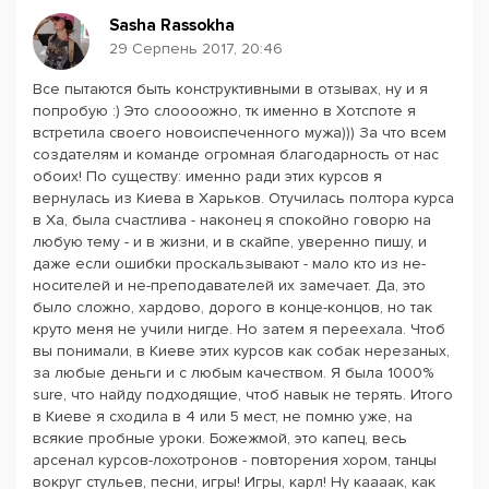
Sasha Rassokha
29 Серпень 2017, 20:46
Все пытаются быть конструктивными в отзывах, ну и я
попробую :) Это слоооожно, тк именно в Хотспоте я
встретила своего новоиспеченного мужа))) За что всем
создателям и команде огромная благодарность от нас
обоих! По существу: именно ради этих курсов я
вернулась из Киева в Харьков. Отучилась полтора курса
в Ха, была счастлива - наконец я спокойно говорю на
любую тему - и в жизни, и в скайпе, уверенно пишу, и
даже если ошибки проскальзывают - мало кто из не-
носителей и не-преподавателей их замечает. Да, это
было сложно, хардово, дорого в конце-концов, но так
круто меня не учили нигде. Но затем я переехала. Чтоб
вы понимали, в Киеве этих курсов как собак нерезаных,
за любые деньги и с любым качеством. Я была 1000%
sure, что найду подходящие, чтоб навык не терять. Итого
в Киеве я сходила в 4 или 5 мест, не помню уже, на
всякие пробные уроки. Божежмой, это капец, весь
арсенал курсов-лохотронов - повторения хором, танцы
вокруг стульев, песни, игры! Игры, карл! Ну каааак, как