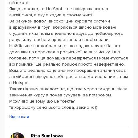
цій школі.
Якщо коротко, то HotSpot – це найкраща школа
англійської, в яку я ходив в своєму житті.
За рахунок доволі високої ціни курсів та системи
відрахування в групі збираються дійсно мотивовані
студенти, яких потім впевнено ведуть до неймовірного
результату teacherи-професіонали своєї справи.
Найбільше сподобалося те, що задають дуже багато
домашки на переклад з російської на англійську, і що
головне, потім ця домашка перевіряється і коментуються
всі помилки. Це реально працює просто надефективно.
Всім, хто реально хоче значно прокращити знання своєї
англійської і відчуває себе достатньо мотивованим – вам
в Hotspot.
Також цікавим видалося те, що вже через тиждень після
закінчення курсу я почав сумувати за hotspot-ом.
Можливо це тому, що це *секта?
*в хорошому сенсі цього слова, звісно ж ))
Відповісти
Rita Sumtsova