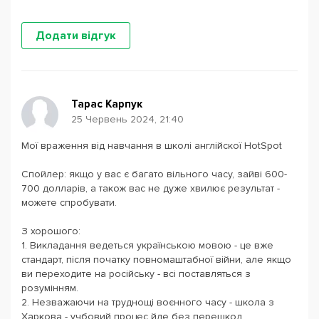
Додати відгук
Тарас Карпук
25 Червень 2024, 21:40
Мої враження від навчання в школі англійскої HotSpot
Спойлер: якщо у вас є багато вільного часу, зайві 600-
700 долларів, а також вас не дуже хвилює результат -
можете спробувати.
З хорошого:
1. Викладання ведеться українською мовою - це вже
стандарт, після початку повномаштабної війни, але якщо
ви переходите на російську - всі поставляться з
розумінням.
2. Незважаючи на труднощі воєнного часу - школа з
Харкова - учбовий процес йде без перешкод.