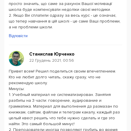
просто значить, що саме за рахунок Вашої мотивації
школа буде компенсувати недоліки своєї методики.
2. Якщо Ви сплатили одразу за весь курс - це означає,
що тепер навчання в цій школі - це саме Ваші проблеми,
а не проблеми школи.
Відповісти
Станислав Юрченко
22 Грудень 2021, 00:56
Привет всем! Решил поделиться своим впечетлением.
Кто не любит долго читать, скажу сразу, что не
рекомендую школу.
Минусы:
1. Учебный материал не систематизирован. Занятия
разбиты на 3 части: говорение, аудирование и
грамматика. Материал для выполнения дз размазан по
книжкам, сайтам, файлам и телеграм какалу, каждый раз
целый квест решить что тебе нужно сделать и где это
найти. Это самый большой минус!
2. Преподователи иногда позволяют грубить во время