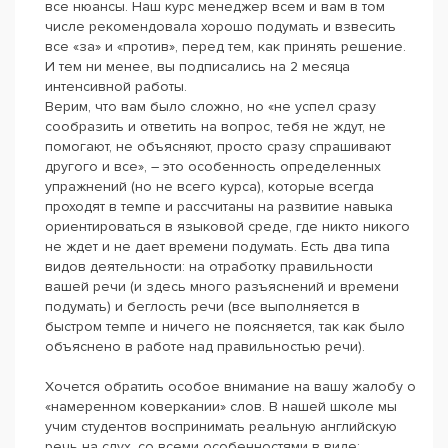
все нюансы. Наш курс менеджер всем и вам в том
числе рекомендовала хорошо подумать и взвесить
все «за» и «против», перед тем, как принять решение.
И тем ни менее, вы подписались на 2 месяца
интенсивной работы.
Верим, что вам было сложно, но «не успел сразу
сообразить и ответить на вопрос, тебя не ждут, не
помогают, не объясняют, просто сразу спрашивают
другого и все», – это особенность определенных
упражнений (но не всего курса), которые всегда
проходят в темпе и рассчитаны на развитие навыка
ориентироваться в языковой среде, где никто никого
не ждет и не дает времени подумать. Есть два типа
видов деятельности: на отработку правильности
вашей речи (и здесь много разъяснений и времени
подумать) и беглость речи (все выполняется в
быстром темпе и ничего не поясняется, так как было
объяснено в работе над правильностью речи).
Хочется обратить особое внимание на вашу жалобу о
«намеренном коверкании» слов. В нашей школе мы
учим студентов воспринимать реальную английскую
речь на слух, со всеми особенностями в виде: