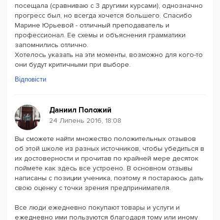
посещала (сравниваю с 3 другими курсами), однозначно
прогресс был, но всегда хочется большего. Спасибо
Марине Юрьевой - отличный преподаватель и
профессионал. Ее схемы и объяснения грамматики
запомнились отлично.
Хотелось указать на эти моменты, возможно для кого-то
они будут критичными при выборе.
Відповісти
Даниил Положий
24 Липень 2016, 18:08
Вы сможете найти множество положительных отзывов
об этой школе из разных источников, чтобы убедиться в
их достоверности и прочитав по крайней мере десяток
поймете как здесь все устроено. В основном отзывы
написаны с позиции ученика, поэтому я постараюсь дать
свою оценку с точки зрения предпринимателя.
Все люди ежедневно покупают товары и услуги и
ежедневно ими пользуются благодаря тому или иному