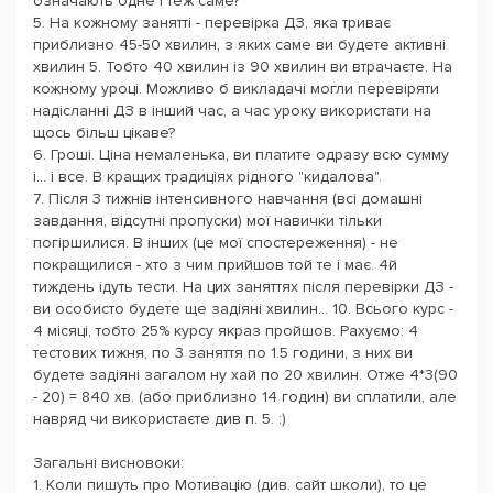
означають одне і теж саме?
5. На кожному занятті - перевірка ДЗ, яка триває
приблизно 45-50 хвилин, з яких саме ви будете активні
хвилин 5. Тобто 40 хвилин із 90 хвилин ви втрачаєте. На
кожному уроці. Можливо б викладачі могли перевіряти
надісланні ДЗ в інший час, а час уроку використати на
щось більш цікаве?
6. Гроші. Ціна немаленька, ви платите одразу всю сумму
і... і все. В кращих традиціях рідного "кидалова".
7. Після 3 тижнів інтенсивного навчання (всі домашні
завдання, відсутні пропуски) мої навички тільки
погіршилися. В інших (це мої спостереження) - не
покращилися - хто з чим прийшов той те і має. 4й
тиждень ідуть тести. На цих заняттях після перевірки ДЗ -
ви особисто будете ще задіяні хвилин... 10. Всього курс -
4 місяці, тобто 25% курсу якраз пройшов. Рахуємо: 4
тестових тижня, по 3 заняття по 1.5 години, з них ви
будете задіяні загалом ну хай по 20 хвилин. Отже 4*3(90
- 20) = 840 хв. (або приблизно 14 годин) ви сплатили, але
навряд чи використаєте див п. 5. :)
Загальні висновоки:
1. Коли пишуть про Мотивацію (див. сайт школи), то це