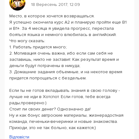
18 Вересень 2017, 12:09
Место, в которое хочется возвращаться.
Я успешно окончила курс А2 и планирую пройти еще В1
и В1+. За 4 месяца я увидела прогресс, перестала
бояться языка и немного влюбилась в английский.
Что могу сказать:
1. Работать придется много;
2. Мотивация очень важна, ибо если сам себя не
заставишь, никто не заставит. Как результат время и
деньги будут потрачены в никуда;
3. Домашние задания объемные, и на некотое время
придется попрощаться с бездельем.
Если ты не готов вкладывать знания в свою голову -
лучше не иди в Хотспот. Если готов, тебе всегда
рады,проверено:)
Стоит ли своих денег? Однозначно да!
Ну и как бонус автроские материалы, жизнерадостная
команда, печеньки-вечеринки и новые знакомства.
Приходи, это не так больно, как кажется;)
Відповісти