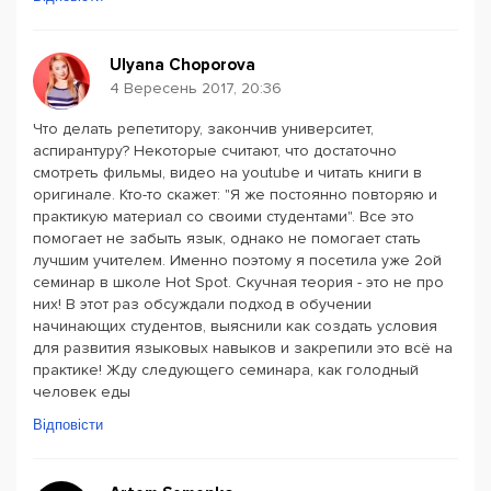
Ulyana Choporova
4 Вересень 2017, 20:36
Что делать репетитору, закончив университет,
аспирантуру? Некоторые считают, что достаточно
смотреть фильмы, видео на youtube и читать книги в
оригинале. Кто-то скажет: "Я же постоянно повторяю и
практикую материал со своими студентами". Все это
помогает не забыть язык, однако не помогает стать
лучшим учителем. Именно поэтому я посетила уже 2ой
семинар в школе Hot Spot. Скучная теория - это не про
них! В этот раз обсуждали подход в обучении
начинающих студентов, выяснили как создать условия
для развития языковых навыков и закрепили это всё на
практике! Жду следующего семинара, как голодный
человек еды
Відповісти