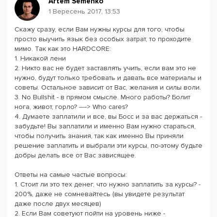
Artem Semenko
1 Вересень 2017, 13:53
Скажу сразу, если Вам нужны курсы для того, чтобы
просто выучить язык без особых затрат, то проходите
мимо. Так как это HARDCORE:
1. Никакой лени
2. Никто вас не будет заставлять учить, если вам это не
нужно, будут только требовать и давать все материалы и
советы. Остальное зависит от Вас, желания и силы воли.
3. No Bullshit - в прямом смысле. Много работы? Болит
нога, живот, горло? ----> Who cares?
4. Думаете заплатили и все, вы Босс и за вас держаться -
забудьте! Вы заплатили и именно Вам нужно стараться,
чтобы получить знания, так как именно Вы приняли
решение заплатить и выбрали эти курсы, по-этому будьте
добры делать все от Вас зависящее.
Ответы на самые частые вопросы:
1. Стоит ли это тех денег, что нужно заплатить за курсы? -
200%, даже не сомневайтесь (вы увидете результат
даже после двух месяцев)
2. Если Вам советуют пойти на уровень ниже -