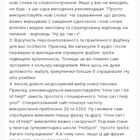
нові слова та словосполучення. Якщо у вас не виходить,
не біда - є ще одна методична рекомендація: "Просто
використовуйте нові слова". На зауваження, що досить
важко вирішувати 2 завдання одночасно і нові слова
вплітати і видати змістовну та структуровану відповідь на
питання, - відповідь "Ну да, так і є".
3. Відсутність персоналізованого та практичного фідбеку
для вас особисто. Приклад: Ви записуєте 5 аудіо і після
перевірки їх викладачем отримуєте фідбек: треба
підвищити аутентичність. Точніще це ви повинні самі
зрозуміти з кольору квадратиків. Мені щось не дуже
допомогло, мабуть трикутнички більше б спрацювали. Ну
або ромбіки.
4. Інколи доволі незрозумілий вибір нової лексики.
Приклад: рекомендується використовувати "How can I be
of help?" замість простого і поширенного "How can I help
you?". Спеціалізований сайт показує частоту
використання приблизно 20 та 5300. Ну і можете самі
спробувати вимовити першу фразу та другу. "How can I
be of help?" вимовляти важко і незручно? Тоді вам стане
у пригоді суперметодика школи "HotSpot": "просто треба
багато попрацювати". А в чому сенс, якщо ці дві фрази