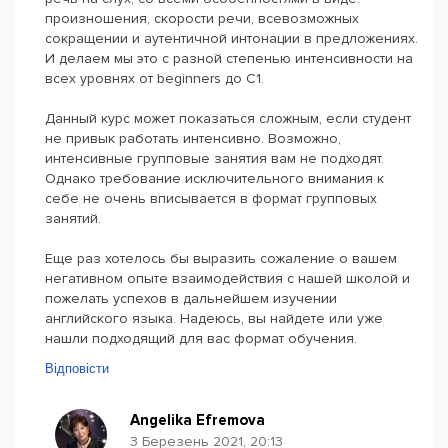
произношения, скорости речи, всевозможных
сокращении и аутентичной интонации в предложениях.
И делаем мы это с разной степенью интенсивности на
всех уровнях от beginners до С1.
Данный курс может показаться сложным, если студент
не привык работать интенсивно. Возможно,
интенсивные групповые занятия вам не подходят.
Однако требование исключительного внимания к
себе не очень вписывается в формат групповых
занятий.
Еще раз хотелось бы выразить сожаление о вашем
негативном опыте взаимодействия с нашей школой и
пожелать успехов в дальнейшем изучении
английского языка. Надеюсь, вы найдете или уже
нашли подходящий для вас формат обучения.
Відповісти
Angelika Efremova
3 Березень 2021, 20:13