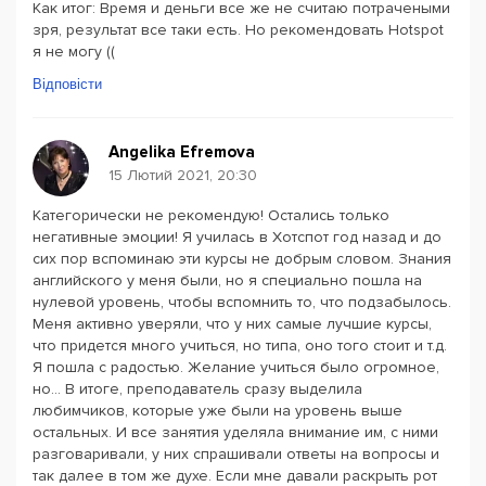
Как итог: Время и деньги все же не считаю потрачеными
зря, результат все таки есть. Но рекомендовать Hotspot
я не могу ((
Відповісти
Angelika Efremova
15 Лютий 2021, 20:30
Категорически не рекомендую! Остались только
негативные эмоции! Я училась в Хотспот год назад и до
сих пор вспоминаю эти курсы не добрым словом. Знания
английского у меня были, но я специально пошла на
нулевой уровень, чтобы вспомнить то, что подзабылось.
Меня активно уверяли, что у них самые лучшие курсы,
что придется много учиться, но типа, оно того стоит и т.д.
Я пошла с радостью. Желание учиться было огромное,
но... В итоге, преподаватель сразу выделила
любимчиков, которые уже были на уровень выше
остальных. И все занятия уделяла внимание им, с ними
разговаривали, у них спрашивали ответы на вопросы и
так далее в том же духе. Если мне давали раскрыть рот