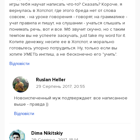
игры тебя научат написать что-то? Сказать? Короче, я
вернулась в Хотспот, где этого бреда нет от слова
совсем, - на уроке говорения - говорят, на грамматике -
учат правила и пишут, на слушании - учаться слышать и
понимать речь, вот и все. Мб звучит скучно, но с таким
темпом вы не успеете заскучать, just take my word for it.
Копите денежку, несите ее в Хотспот, и морально
готовьтесь упорно потрудиться. Ну, только если вы
хотите УМЕТЬ инглиш, а не бесконечно его "учить".
Відповісти
Ruslan Heller
29 Серпень 2017, 20:55
Новоиспеченный муж подтверждает: все написанное
выше - правда ))
Відповісти
Dima Nikitskiy
29 Серпень 2017, 18:14