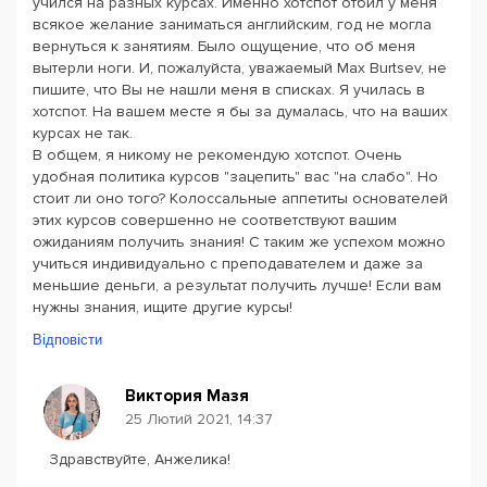
учился на разных курсах. Именно хотспот отбил у меня
всякое желание заниматься английским, год не могла
вернуться к занятиям. Было ощущение, что об меня
вытерли ноги. И, пожалуйста, уважаемый Max Burtsev, не
пишите, что Вы не нашли меня в списках. Я училась в
хотспот. На вашем месте я бы за думалась, что на ваших
курсах не так.
В общем, я никому не рекомендую хотспот. Очень
удобная политика курсов "зацепить" вас "на слабо". Но
стоит ли оно того? Колоссальные аппетиты основателей
этих курсов совершенно не соответствуют вашим
ожиданиям получить знания! С таким же успехом можно
учиться индивидуально с преподавателем и даже за
меньшие деньги, а результат получить лучше! Если вам
нужны знания, ищите другие курсы!
Відповісти
Виктория Мазя
25 Лютий 2021, 14:37
Здравствуйте, Анжелика!