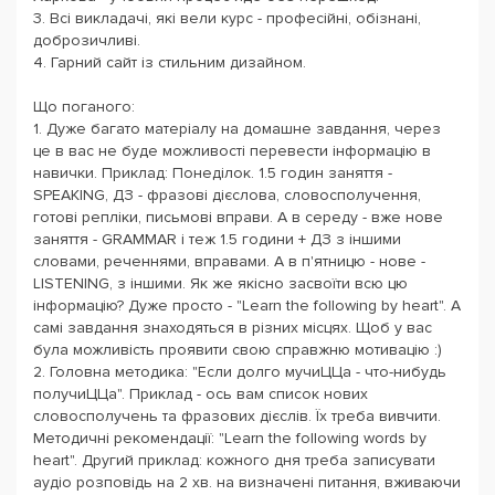
3. Всі викладачі, які вели курс - професійні, обізнані,
доброзичливі.
4. Гарний сайт із стильним дизайном.
Що поганого:
1. Дуже багато матеріалу на домашне завдання, через
це в вас не буде можливості перевести інформацію в
навички. Приклад: Понеділок. 1.5 годин заняття -
SPEAKING, ДЗ - фразові дієслова, словосполучення,
готові репліки, письмові вправи. А в середу - вже нове
заняття - GRAMMAR і теж 1.5 години + ДЗ з іншими
словами, реченнями, вправами. А в п'ятницю - нове -
LISTENING, з іншими. Як же якісно засвоїти всю цю
інформацію? Дуже просто - "Learn the following by heart". А
самі завдання знаходяться в різних місцях. Щоб у вас
була можливість проявити свою справжню мотивацію :)
2. Головна методика: "Если долго мучиЦЦа - что-нибудь
получиЦЦа". Приклад - ось вам список нових
словосполучень та фразових дієслів. Їх треба вивчити.
Методичні рекомендації: "Learn the following words by
heart". Другий приклад: кожного дня треба записувати
аудіо розповідь на 2 хв. на визначені питання, вживаючи