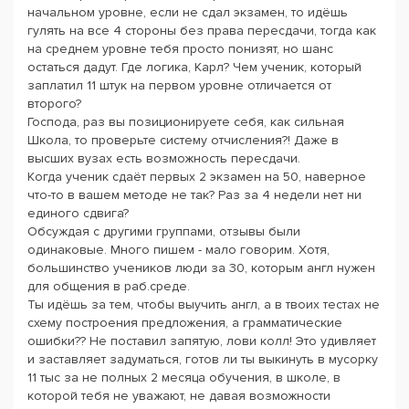
начальном уровне, если не сдал экзамен, то идёшь
гулять на все 4 стороны без права пересдачи, тогда как
на среднем уровне тебя просто понизят, но шанс
остаться дадут. Где логика, Карл? Чем ученик, который
заплатил 11 штук на первом уровне отличается от
второго?
Господа, раз вы позиционируете себя, как сильная
Школа, то проверьте систему отчисления?! Даже в
высших вузах есть возможность пересдачи.
Когда ученик сдаёт первых 2 экзамен на 50, наверное
что-то в вашем методе не так? Раз за 4 недели нет ни
единого сдвига?
Обсуждая с другими группами, отзывы были
одинаковые. Много пишем - мало говорим. Хотя,
большинство учеников люди за 30, которым англ нужен
для общения в раб.среде.
Ты идёшь за тем, чтобы выучить англ, а в твоих тестах не
схему построения предложения, а грамматические
ошибки?? Не поставил запятую, лови колл! Это удивляет
и заставляет задуматься, готов ли ты выкинуть в мусорку
11 тыс за не полных 2 месяца обучения, в школе, в
которой тебя не уважают, не давая возможности