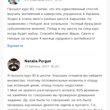
Прошел курс B2, считаю, что это единственный способ
выучить английский и наверстать упущенное в Украине.
Ходил в очень много разных школ в Харькове, по
сравнению с Hotspot, все остальное - полный бред (мое
субъективное мнение). Пойду в эту школу на след курс,
когда будет набор. Спасибо Марине, Маше, Свете и
Наташе за лучшие 4 месяца хардового английского!
Відповісти
Natalia Purgun
21 Квітень 2017, 16:20
Я прошла курс B1 в школе. Хороших отзывов вы найдете
множество, поэтому положительные моменты я опущу,
как истинный циник, опишу только недостатки:
1. Мне не хватило разговорного аспекта, 80% времени
на занятиях по говорению мы проверяли домашнее
задание. Да, они были по говорению, но это была
проверка заученных диалогов, идиом и прочего. Т.е.,
живой речи, как бы "на лету", практически не было. Все 1