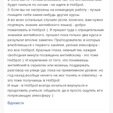
будет сниться по ночам - не идите в HotSpot.
3. Если вы не настроены на командную работу - лучше
поищите себе какие-нибудь другие курсы.
А во всех остальных случаях (если, конечно, вам нужно
подтянуть знание английского языка) - добро
пожаловать в HotSpot :). Я пришел туда с отрицательным
знанием английского, прошел пока только два курса и
результат вполне заметен. Преподователи, в которых
влюбляешься с первого занятия, уютная атмосфера -
это все HotSpot. Красные глаза, невный тик, каждая
свободная минута посвящена английскому - это тоже
HotSpot :). И изумление от того, что понимаешь
английский в сериалах или можешь поддержать
разговор на улице (да, пока на примитивном уровне, но
год назад вообще ничего не мог понять и ответить) - и
это тоже получаешь в HotSpot.
И еще - в HotSpot всегда хочеться вернуться и
продолжить учиться, общаться, да и просто ощутить его
потрясающую атмосферу :)
Відповісти