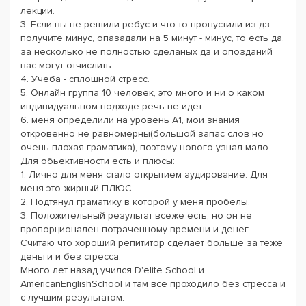
лекции.
3. Если вы не решили ребус и что-то пропустили из дз -
получите минус, опазадали на 5 минут - минус, то есть да,
за несколько не полностью сделаных дз и опозданий
вас могут отчислить.
4. Учеба - сплошной стресс.
5. Онлайн группа 10 человек, это много и ни о каком
индивидуальном подходе речь не идет.
6. меня определили на уровень А1, мои знания
откровенно не равномерны(большой запас слов но
очень плохая граматика), поэтому нового узнал мало.
Для обьективности есть и плюсы:
1. Лично для меня стало открытием аудирование. Для
меня это жирный ПЛЮС.
2. Подтянул граматику в которой у меня пробелы.
3. Положительный результат всеже есть, но он не
пропорционален потраченному времени и денег.
Считаю что хороший репититор сделает больше за теже
деньги и без стресса.
Много лет назад учился D'elite School и
AmericanEnglishSchool и там все проходило без стресса и
с лучшим результатом.