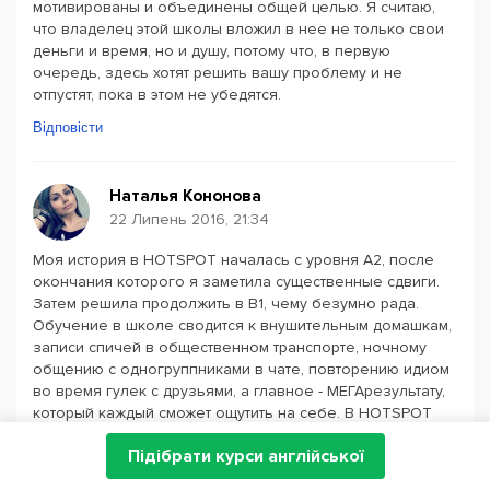
мотивированы и объединены общей целью. Я считаю,
что владелец этой школы вложил в нее не только свои
деньги и время, но и душу, потому что, в первую
очередь, здесь хотят решить вашу проблему и не
отпустят, пока в этом не убедятся.
Відповісти
Наталья Кононова
22 Липень 2016, 21:34
Моя история в HOTSPOT началась с уровня A2, после
окончания которого я заметила существенные сдвиги.
Затем решила продолжить в B1, чему безумно рада.
Обучение в школе сводится к внушительным домашкам,
записи спичей в общественном транспорте, ночному
общению с одногруппниками в чате, повторению идиом
во время гулек с друзьями, а главное - МЕГАрезультату,
который каждый сможет ощутить на себе. В HOTSPOT
невероятная атмосфера, которая буквально
Підібрати курси англійської
подстегивает тебя не стоять на месте. Отдельное
спасибо преподавателям, которые супермотивируют и