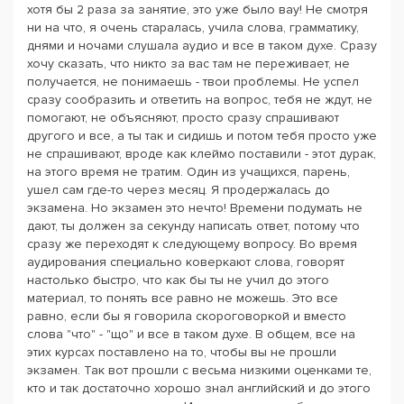
хотя бы 2 раза за занятие, это уже было вау! Не смотря
ни на что, я очень старалась, учила слова, грамматику,
днями и ночами слушала аудио и все в таком духе. Сразу
хочу сказать, что никто за вас там не переживает, не
получается, не понимаешь - твои проблемы. Не успел
сразу сообразить и ответить на вопрос, тебя не ждут, не
помогают, не объясняют, просто сразу спрашивают
другого и все, а ты так и сидишь и потом тебя просто уже
не спрашивают, вроде как клеймо поставили - этот дурак,
на этого время не тратим. Один из учащихся, парень,
ушел сам где-то через месяц. Я продержалась до
экзамена. Но экзамен это нечто! Времени подумать не
дают, ты должен за секунду написать ответ, потому что
сразу же переходят к следующему вопросу. Во время
аудирования специально коверкают слова, говорят
настолько быстро, что как бы ты не учил до этого
материал, то понять все равно не можешь. Это все
равно, если бы я говорила скороговоркой и вместо
слова "что" - "що" и все в таком духе. В общем, все на
этих курсах поставлено на то, чтобы вы не прошли
экзамен. Так вот прошли с весьма низкими оценками те,
кто и так достаточно хорошо знал английский и до этого