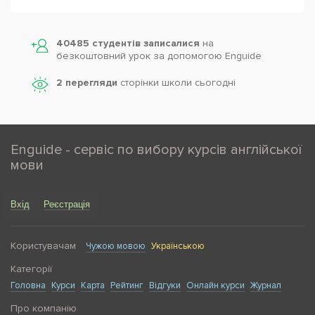
40485 студентів записалися
на
безкоштовний урок за допомогою Enguide
2 перегляди
сторінки школи cьогодні
Enguide - сервіс по вибору курсів англійської
мови
Вхід
Реєстрація
Користувачам
Чужою мовою
Українською
Категорії
Головна
Курси
Карта
Рейтинг
Відгуки
Онлайн курси
Журнал
Про компанію