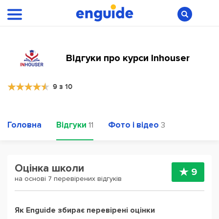
Відгуки про курси Inhouser
9 з 10
Головна
Відгуки
Фото і відео
11
3
Оцінка школи
9
на основі 7 перевірених відгуків
Як Enguide збирає перевірені оцінки