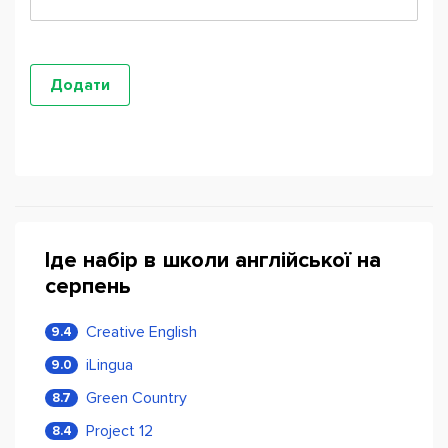
Іде набір в школи англійської на
серпень
Creative English
9.4
iLingua
9.0
Green Country
8.7
Project 12
8.4