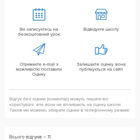
Ви записуєтесь на
Відвідуєте школу
безкоштовний урок
Отримаєте e-mail з
Залишаєте оцінку, вона
можливістю поставити
публікується на сайті
Оцінку
Відгук без оцінки (коментар) можуть лишати всі
користувачі, але вони не впливають на оцінку школи,
Також ми можемо збирати оцінки в телефонному режимі
Всього відгуків – 11