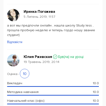
Иринка Погожева
5 Липень 2019, 11:57
а вот мы предпочли онлайн , нашла школу Study less ,
прошла пробную неделю и теперь гордо ношу звание
студент)
Відповісти
Юлия Ржевская
Був(ла) на уроці
19 Травень 2019, 20:14
10
Оцінка
-
Викладач
10.0
Методика навчання
10.0
Навчальний клас (офіс)
10.0