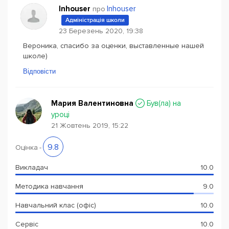
Inhouser
Inhouser
про
Адміністрація школи
23 Березень 2020, 19:38
Вероника, спасибо за оценки, выставленные нашей
школе)
Відповісти
Мария Валентиновна
Був(ла) на
уроці
21 Жовтень 2019, 15:22
9.8
Оцінка
-
Викладач
10.0
Методика навчання
9.0
Навчальний клас (офіс)
10.0
Сервіс
10.0