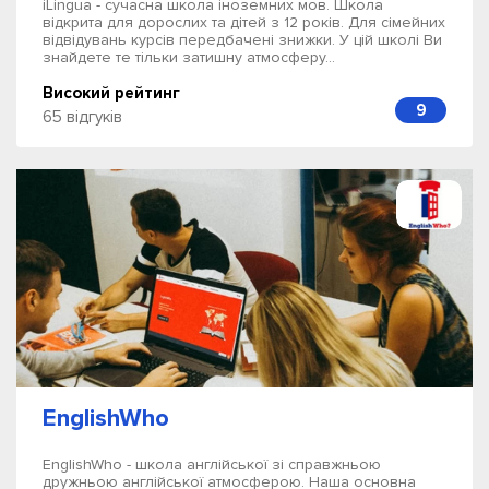
iLingua - сучасна школа іноземних мов. Школа
відкрита для дорослих та дітей з 12 років. Для сімейних
відвідувань курсів передбачені знижки. У цій школі Ви
знайдете те тільки затишну атмосферу...
Високий рейтинг
9
65 відгуків
EnglishWho
EnglishWho - школа англійської зі справжньою
дружньою англійської атмосферою. Наша основна