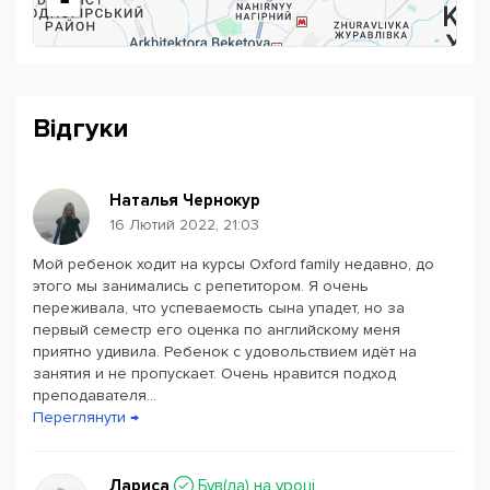
-
Відгуки
Наталья Чернокур
16 Лютий 2022, 21:03
Мой ребенок ходит на курсы Oxford family недавно, до
Powered by
Leaflet
— © Google 2026
этого мы занимались с репетитором. Я очень
переживала, что успеваемость сына упадет, но за
первый семестр его оценка по английскому меня
приятно удивила. Ребенок с удовольствием идёт на
занятия и не пропускает. Очень нравится подход
преподавателя...
Переглянути →
Лариса
Був(ла) на уроці