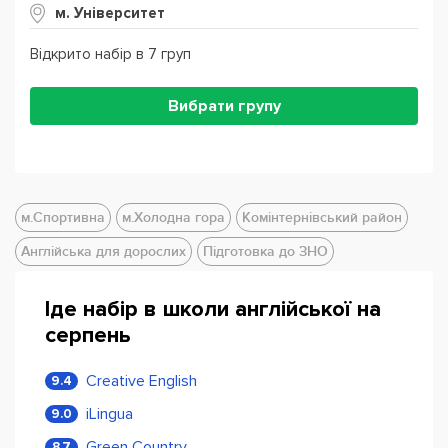
м. Університет
Відкрито набір в 7 груп
Вибрати групу
м.Спортивна
м.Холодна гора
Комінтернівський район
Англійська для дорослих
Підготовка до ЗНО
Іде набір в школи англійської на
серпень
Creative English
9.4
iLingua
9.0
Green Country
8.7