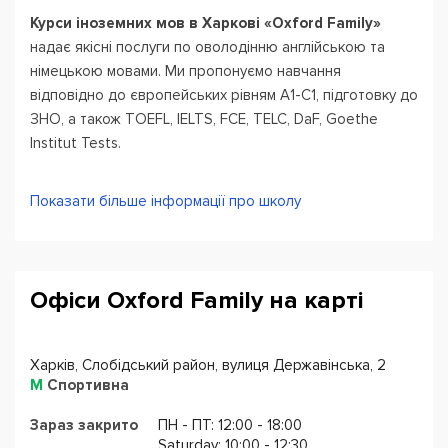
Курси іноземних мов в Харкові «Oxford Family»
надає якісні послуги по оволодінню англійською та
німецькою мовами. Ми пропонуємо навчання
відповідно до європейських рівням А1-С1, підготовку до
ЗНО, а також TOEFL, IELTS, FCE, TELC, DaF, Goethe
Institut Tests.
Ми надаємо можливість поглиблено вивчати англійську
Показати більше інформації про школу
мову по шести рівням: для дошкільнят, школярів
молодшого, середнього та старшого шкільного віку
(залежно від віку, рівня і потреб студентів існують різні
багаторівневі програми, які відповідають міжнародним
Офіси Oxford Family на карті
стандартам), а також для студентської молоді та
дорослих.
Харків, Слобідський район, вулиця Державінська, 2
За всю історію існування «Перші Київські курси
М
Спортивна
іноземних мов - Харків» сформували свою ресурсно-
методичну базу, свої традиції, свій стиль і міцне ядро ​​
Зараз закрито
ПН - ПТ: 12:00 - 18:00
Saturday: 10:00 - 12:30
кваліфікованих адмінсотрудніков і викладачів.