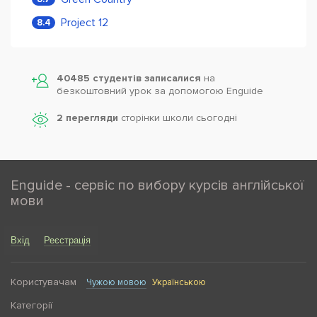
Project 12
8.4
40485 студентів записалися
на
безкоштовний урок за допомогою Enguide
2 перегляди
сторінки школи cьогодні
Enguide - сервіс по вибору курсів англійської
мови
Вхід
Реєстрація
Користувачам
Чужою мовою
Українською
Категорії