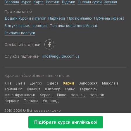
Головна
Курси
Карта
Рейтинг
Відгуки
Онлайн курси
Журнал
Про компанію
Додати курси в каталог
Партнери
Про компанію
Публічна оферта
Відгуки наших партнерів
Політика конфіденційності
Рекламні послуги
Соціальні сторінки
Служба підтримки
info@enguide.com.ua
Курси англійської мови в інших містах:
Київ
Львів
Дніпро
Одеса
Харків
Запоріжжя
Миколаїв
Кривий Ріг
Вінниця
Житомир
Луцьк
Тернопіль
Івано-Франківськ
Херсон
Рівне
Чернівці
Чернігів
Черкаси
Полтава
Ужгород
2010-2026 © Всі права захищено
Підібрати курси англійської