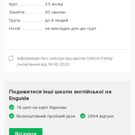
Курс
3,5 місяці
Заняття
90 хвилин
Група
до 8 людей
Носій
не викладає для цих груп
Інформація про набори від школи Oxford Family
оновлення від 14.09.2020
Подивитися інші школи англійської на
Enguide
78 шкіл на карті Харкова
Безкоштовний пробний урок
2994 відгуки
Всі курси