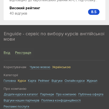
відповідно до європейських рівням А1-С1, підготовку...
Високий рейтинг
8.5
40 відгуків
Enguide - сервіс по вибору курсів англійської
мови
Вхід
Реєстрація
Користувачам
Чужою мовою
Українською
Категорії
Головна
Курси
Карта
Рейтинг
Відгуки
Онлайн курси
Журнал
Про компанію
Додати курси в каталог
Партнери
Про компанію
Публічна оферта
Відгуки наших партнерів
Політика конфіденційності
Рекламні послуги