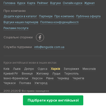
Головна
Курси
Карта
Рейтинг
Відгуки
Онлайн курси
Журнал
Про компанію
Додати курси в каталог
Партнери
Про компанію
Публічна оферта
Відгуки наших партнерів
Політика конфіденційності
Рекламні послуги
Соціальні сторінки
Служба підтримки
info@enguide.com.ua
Курси англійської мови в інших містах:
Київ
Львів
Дніпро
Одеса
Харків
Запоріжжя
Миколаїв
Кривий Ріг
Вінниця
Житомир
Луцьк
Тернопіль
Івано-Франківськ
Херсон
Рівне
Чернівці
Чернігів
Черкаси
Полтава
Ужгород
2010-2026 © Всі права захищено
Підібрати курси англійської