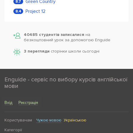
Green Country
8.7
Project 12
8.4
40485 студентів записалися
на
безкоштовний урок за допомогою Enguide
3 перегляди
сторінки школи cьогодні
Enguide - сервіс по вибору курсів англійської
мови
Вхід
Реєстрація
Користувачам
Чужою мовою
Українською
Категорії