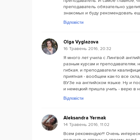
преподаватель. И самое главное, чт
преподаватель обязательно уделит
знакомых и буду рекомендовать ещ
Відповісти
Olga Vyglazova
16 Травень 2016, 20:32
Я много лет учила с Лингвой англий
разным курсам и преподавателям, н
гибкая, и преподаватели квалифиц
приятная - вообщем как-то все скл
ВУЗе на английском языке. Ну и пос
и немецкий пришла учить - верю в ни
Відповісти
Aleksandra Yermak
14 Травень 2016, 11:02
Всем рекомендую!!! Очень интерес
полностью отданные своему делу!