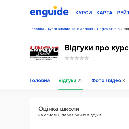
КУРСИ
КАРТА
РЕЙ
Головна
/
Курси англійської в Харкові
/
Lingvo Studio
/
Від
Відгуки про курс
Головна
Відгуки
Фото і відео
22
3
Оцінка школи
на основі 0 перевірених відгуків