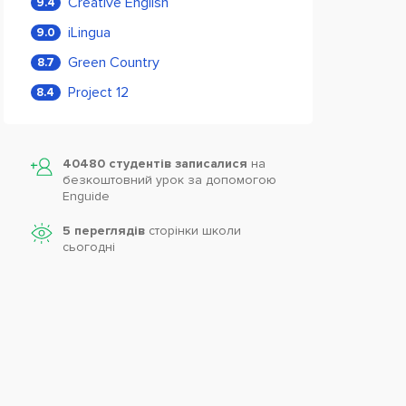
Creative English
9.4
iLingua
9.0
Green Country
8.7
Project 12
8.4
40480 студентів записалися
на
безкоштовний урок за допомогою
Enguide
5 переглядів
сторінки школи
cьогодні