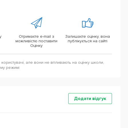
у
Отримаєте e-mail з
Залишаєте оцінку, вона
можливістю поставити
публікується на сайті
Оцінку
і користувачі, але вони не впливають на оцінку школи,
ому режимі
Додати відгук