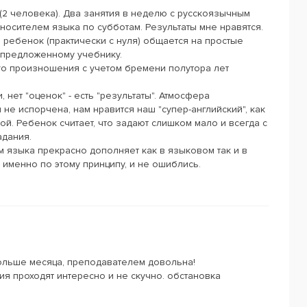
(2 человека). Два занятия в неделю с русскоязычным
 носителем языка по субботам. Результаты мне нравятся.
й ребенок (практически с нуля) общается на простые
 предложенному учебнику.
го произношения с учетом бремени полутора лет
, нет "оценок" - есть "результаты". Атмосфера
не испорчена, нам нравится наш "супер-английский", как
ой. Ребенок считает, что задают слишком мало и всегда с
адания.
м языка прекрасно дополняет как в языковом так и в
 именно по этому принципу, и не ошиблись.
ольше месяца, преподавателем довольна!
ия проходят интересно и не скучно. обстановка