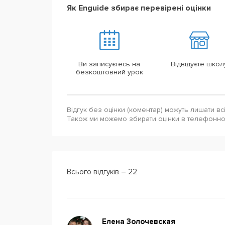
Як Enguide збирає перевірені оцінки
Ви записуєтесь на
Відвідуєте школ
безкоштовний урок
Відгук без оцінки (коментар) можуть лишати вс
Також ми можемо збирати оцінки в телефонн
Всього відгуків – 22
Елена Золочевская