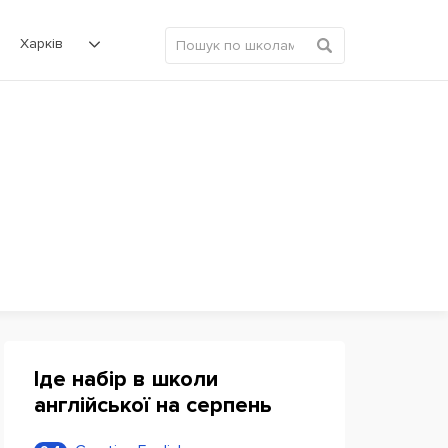
Харків
Іде набір в школи
англійської на серпень