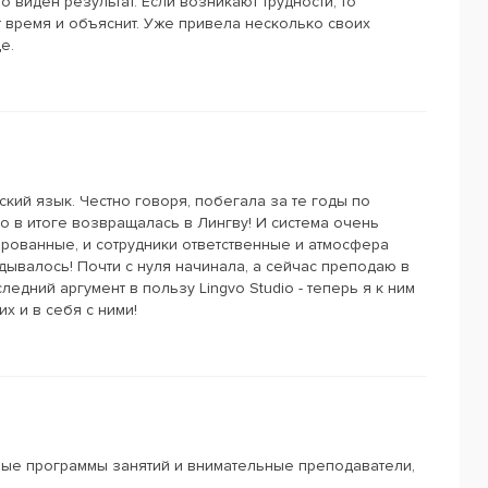
о виден результат. Если возникают трудности, то
 время и объяснит. Уже привела несколько своих
е.
ский язык. Честно говоря, побегала за те годы по
о в итоге возвращалась в Лингву! И система очень
ированные, и сотрудники ответственные и атмосфера
адывалось! Почти с нуля начинала, а сейчас преподаю в
ледний аргумент в пользу Lingvo Studio - теперь я к ним
х и в себя с ними!
ные программы занятий и внимательные преподаватели,