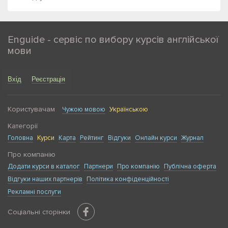
Enguide - сервіс по вибору курсів англійської
мови
Вхід
Реєстрація
Користувачам
Чужою мовою
Українською
Категорії
Головна
Курси
Карта
Рейтинг
Відгуки
Онлайн курси
Журнал
Про компанію
Додати курси в каталог
Партнери
Про компанію
Публічна оферта
Відгуки наших партнерів
Політика конфіденційності
Рекламні послуги
Соціальні сторінки