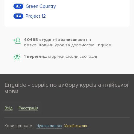
Green Country
8.7
Project 12
8.4
40485 студентів записалися
на
безкоштовний урок за допомогою Enguide
1 перегляд
сторінки школи cьогодні
Enguide - сервіс по вибору курсів англійської
мови
Вхід
Реєстрація
Користувачам
Чужою мовою
Українською