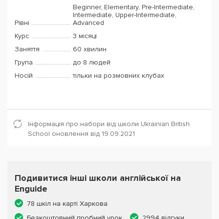
Beginner, Elementary, Pre-Intermediate,
Intermediate, Upper-Intermediate,
Рівні
Advanced
Курс
3 місяці
Заняття
60 хвилин
Група
до 8 людей
Носій
тільки на розмовних клубах
Інформація про набори від школи Ukrainian British
School оновлення від 19.09.2021
Подивитися інші школи англійської на
Enguide
78 шкіл на карті Харкова
Безкоштовний пробний урок
2994 відгуки