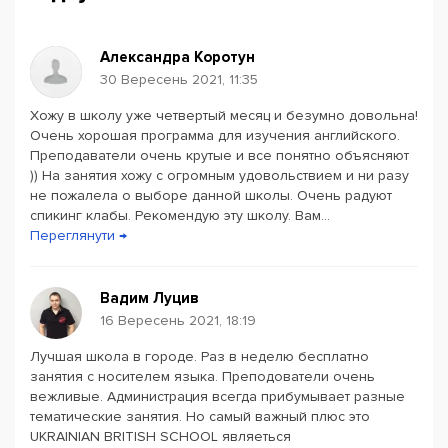
Александра Коротун
30 Вересень 2021, 11:35
Хожу в школу уже четвертый месяц и безумно довольна!
Powered by
Leaflet
— © Google 2026
Очень хорошая программа для изучения английского.
Преподаватели очень крутые и все понятно объясняют
)) На занятия хожу с огромным удовольствием и ни разу
не пожалела о выборе данной школы. Очень радуют
спикинг клабы. Рекомендую эту школу. Вам...
Переглянути →
Вадим Луцив
16 Вересень 2021, 18:19
Лучшая школа в городе. Раз в неделю бесплатно
занятия с носителем языка. Преподователи очень
вежливые. Администрация всегда прибумывает разные
тематические занятия. Но самый важный плюс это
UKRAINIAN BRITISH SCHOOL являеться