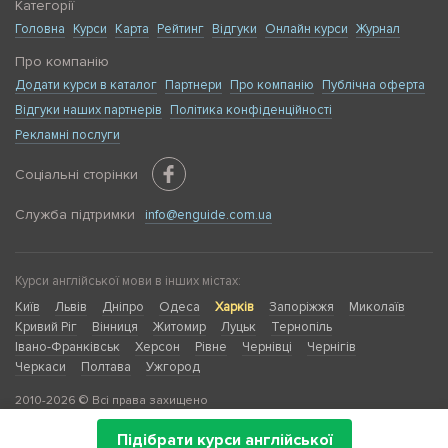
Категорії
Головна
Курси
Карта
Рейтинг
Відгуки
Онлайн курси
Журнал
Про компанію
Додати курси в каталог
Партнери
Про компанію
Публічна оферта
Відгуки наших партнерів
Політика конфіденційності
Рекламні послуги
Соціальні сторінки
Служба підтримки
info@enguide.com.ua
Курси англійської мови в інших містах:
Київ
Львів
Дніпро
Одеса
Харків
Запоріжжя
Миколаїв
Кривий Ріг
Вінниця
Житомир
Луцьк
Тернопіль
Івано-Франківськ
Херсон
Рівне
Чернівці
Чернігів
Черкаси
Полтава
Ужгород
2010-2026 © Всі права захищено
Підібрати курси англійської