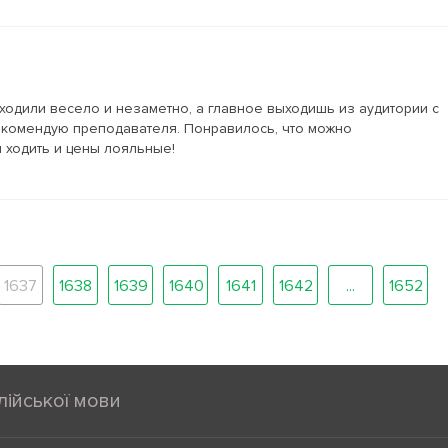
оходили весело и незаметно, а главное выходишь из аудитории с
екомендую преподавателя. Понравилось, что можно
 ходить и цены лояльные!
1637
1638
1639
1640
1641
1642
...
1652
лійської мови