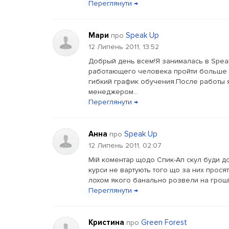
Переглянути →
Мари
Speak Up
про
12 Липень 2011, 13:52
Добрый день всем!Я занималась в Speak
работающего человека пройти больше 2
гибкий график обучения.После работы 
менеджером...
Переглянути →
Анна
Speak Up
про
12 Липень 2011, 02:07
Мій коментар щодо Спик-Ап скул буди дово
курси не вартують того що за них просят
лохом якого банально розвели на гроші.
Переглянути →
Кристина
Green Forest
про