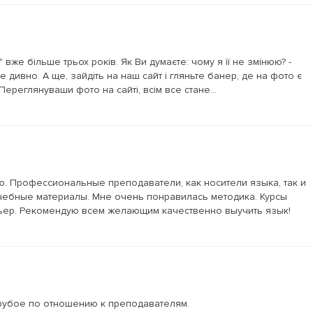
" вже більше трьох років. Як Ви думаєте: чому я її не змінюю? -
 дивно. А ще, зайдіть на наш сайт і гляньте банер, де на фото є
. Переглянуваши фото на сайті, всім все стане...
ю. Профессиональные преподаватели, как носители языка, так и
учебные материалы. Мне очень понравилась методика. Курсы
ьер. Рекомендую всем желающим качественно выучить язык!
рубое по отношению к преподавателям.