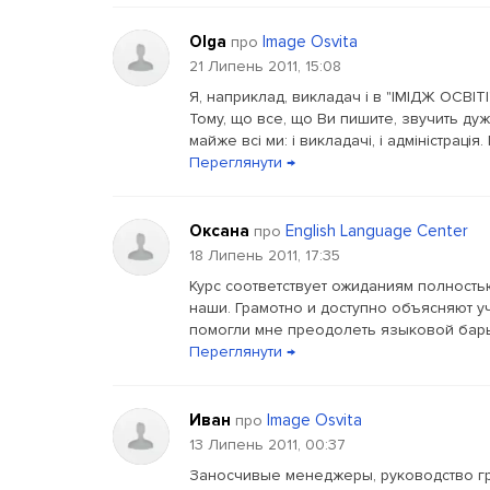
Olga
Image Osvita
про
21 Липень 2011, 15:08
Я, наприклад, викладач і в "ІМІДЖ ОСВІТІ
Тому, що все, що Ви пишите, звучить дуже
майже всі ми: і викладачі, і адміністрація
Переглянути →
Оксана
English Language Center
про
18 Липень 2011, 17:35
Курс соответствует ожиданиям полность
наши. Грамотно и доступно объясняют 
помогли мне преодолеть языковой бар
Переглянути →
Иван
Image Osvita
про
13 Липень 2011, 00:37
Заносчивые менеджеры, руководство г