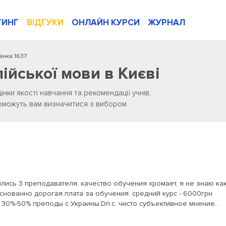
ТИНГ
ВІДГУКИ
ОНЛАЙН КУРСИ
ЖУРНАЛ
інка 1637
лійської мови в Києві
цінки якості навчання та рекомендації учнів,
опоможуть вам визначитися з вибором
лись 3 преподавателя, качество обучения хромает, я не знаю ка
боснованно дорогая плата за обучения. средний курс - 6000грн
 + 30%-50% преподы с Украины:Dп.с. чисто субъективное мнение...