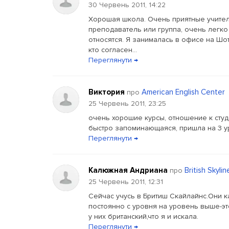
30 Червень 2011, 14:22
Хорошая школа. Очень приятные учител
преподаватель или группа, очень легко
относятся. Я занималась в офисе на Шот
кто согласен...
Переглянути →
Виктория
American English Center
про
25 Червень 2011, 23:25
очень хорошие курсы, отношение к сту
быстро запоминающаяся, пришла на 3 урове
Переглянути →
Калюжная Андриана
British Skylin
про
25 Червень 2011, 12:31
Cейчас учусь в Бритиш Скайлайнс.Они к
постоянно с уровня на уровень выше-эт
у них британский,что я и искала.
Переглянути →