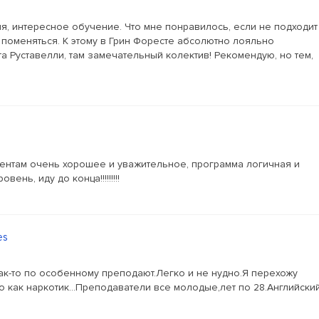
я, интересное обучение. Что мне понравилось, если не подходит
 поменяться. К этому в Грин Форесте абсолютно лояльно
а Руставелли, там замечательный колектив! Рекомендую, но тем,
дентам очень хорошее и уважительное, программа логичная и
нь, иду до конца!!!!!!!!!
es
ак-то по особенному преподают.Легко и не нудно.Я перехожу
о как наркотик...Преподаватели все молодые,лет по 28.Английски