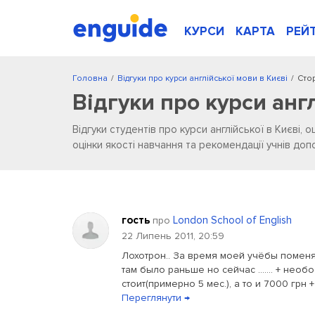
КУРСИ
КАРТА
РЕЙ
Головна
/
Відгуки про курси англійської мови в Києві
/
Стор
Відгуки про курси анг
Відгуки студентів про курси англійської в Києві, о
оцінки якості навчання та рекомендації учнів д
гость
London School of English
про
22 Липень 2011, 20:59
Лохотрон.. За время моей учёбы поменя
там было раньше но сейчас ....... + нео
стоит(примерно 5 мес.), а то и 7000 грн
Переглянути →