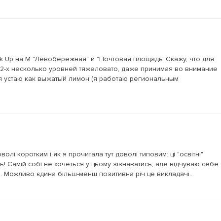
 Up на М "Левобережная" и "Почтовая площадь".Скажу, что для
-х несколько уровней тяжеловато, даже принимая во внимание
я устаю как выжатый лимон (я работаю региональным
лі коротким і як я прочитала тут доволі типовим: ці "освітні"
ь! Самій собі не хочеться у цьому зізнаватись, але відчуваю себе
 Можливо єдина більш-менш позитивна річ це викладачі...