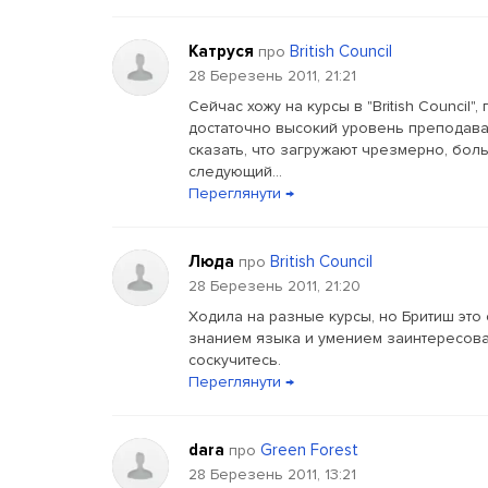
Катруся
British Council
про
28 Березень 2011, 21:21
Сейчас хожу на курсы в "British Council"
достаточно высокий уровень преподаван
сказать, что загружают чрезмерно, бол
следующий...
Переглянути →
Люда
British Council
про
28 Березень 2011, 21:20
Ходила на разные курсы, но Бритиш это
знанием языка и умением заинтересоват
соскучитесь.
Переглянути →
dara
Green Forest
про
28 Березень 2011, 13:21