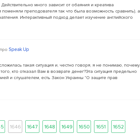
 Действительно много зависит от обаяния и креатива
 поменяли преподователя так что была возможность сравнить), а
чатления. Интерактивный подход делает изучение английского
Speak Up
про
ложилась такая ситуация и, честно говоря, я не понимаю, почему
того, кто отказал Вам в возврате денег?Эта ситуация предельно
анией и слушателем, есть Закон Украины "О защите прав
45
1646
1647
1648
1649
1650
1651
1652