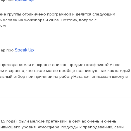
ание группы ограничено программой и делится следующим
 человек на workshops и clubs. Поэтому, вопрос с
чен.
Speak Up
тар
про
 преподавателя и вкратце описать предмет конфликта? У нас
ии и странно, что такое могло вообще возникнуть, так как каждый
ельный отбор при принятии на работу.Наталья, описывая школу в
 1,5 года), были мелкие претензии, а сейчас очень и очень
ы наивысшего уровня! Атмосфера, подходы к преподаванию, сами