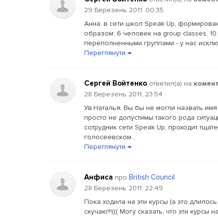
29 Березень 2011, 00:35
Анна, в сети школ Speak Up, формиров
образом: 6 человек на group classes, 10
переполненными группами - у нас исклю
Переглянути →
Сергей Войтенко
ответил(a) на
комен
28 Березень 2011, 23:54
Ув.Наталья, Вы бы не могли назвать имя
просто не допустимы такого рода ситуац
сотрудник сети Speak Up, проходит тщат
голосеевском...
Переглянути →
Анфиса
British Council
про
28 Березень 2011, 22:49
Пока ходила на эти курсы (а это длилось
скучаю!!!((( Могу сказать, что эти курс