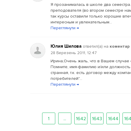
Я прозанималась в школе два семестра.
преподователя (во втором семестре нам
так курсы оставили только хорошие впе
интересным и увлекательным...
Переглянути →
Юлия Шилова
ответил(a) на
коментар
28 Березень 2011, 12:47
Ирина,Очень жаль, что в Вашем случае с
Помните, имя-фамилию и/или должность 
странная, т.к. есть договор между комп
потребителей"...
Переглянути →
1
...
1642
1643
1644
16