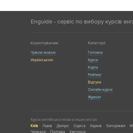
Enguide - сервіс по вибору курсів анг
Користувачам
Категорії
Чужою мовою
Головна
Українською
Курси
Карта
Рейтинг
Відгуки
Онлайн курси
Журнал
Курси англійської мови в інших містах:
Київ
Львів
Дніпро
Одеса
Харків
Запоріжжя
М
Черкаси
Полтава
Ужгород