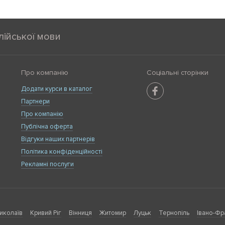
лійської мови
Про компанію
Соціальні сторінки
Додати курси в каталог
Партнери
Про компанію
Публічна оферта
Відгуки наших партнерів
Політика конфіденційності
Рекламні послуги
иколаїв
Кривий Ріг
Вінниця
Житомир
Луцьк
Тернопіль
Івано-Фр