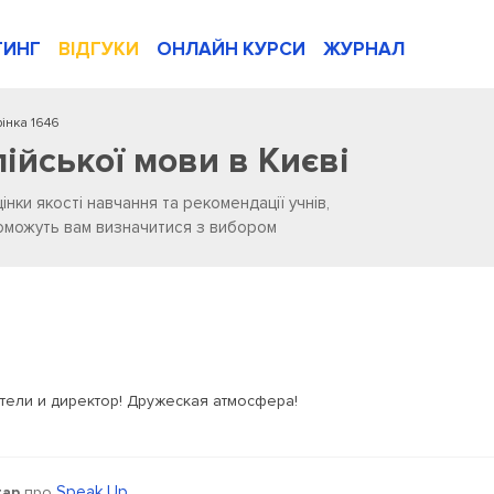
ТИНГ
ВІДГУКИ
ОНЛАЙН КУРСИ
ЖУРНАЛ
інка 1646
лійської мови в Києві
цінки якості навчання та рекомендації учнів,
опоможуть вам визначитися з вибором
ели и директор! Дружеская атмосфера!
Speak Up
тар
про