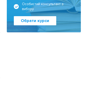
Особистий консультант з
вибору
Обрати курси