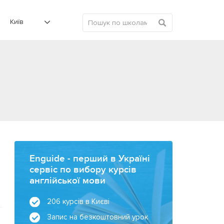
Київ
Enguide - перший в Україні
сервіс по вибору курсів
англійської мови
206 курсів в Києві
Запис на безкоштовний урок