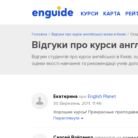
КУРСИ
КАРТА
РЕЙ
Головна
/
Відгуки про курси англійської мови в Києві
/
Стор
Відгуки про курси анг
Відгуки студентів про курси англійської в Києві, о
оцінки якості навчання та рекомендації учнів д
Екатерина
English Planet
про
30 Березень 2011, 11:46
Хорошие курсы! Прекрасные преподават
Переглянути →
Сергей Войтенко
ответил(a) на
комен