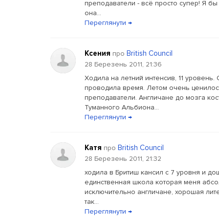
преподаватели - всё просто супер! Я бы
она...
Переглянути →
Ксения
British Council
про
28 Березень 2011, 21:36
Ходила на летний интенсив, 11 уровень.
проводила время. Летом очень ценилос
преподаватели. Англичане до мозга кос
Туманного Альбиона...
Переглянути →
Катя
British Council
про
28 Березень 2011, 21:32
ходила в Бритиш кансил с 7 уровня и дош
единственная школа которая меня абсол
исключительно англичане, хорошая литер
так...
Переглянути →