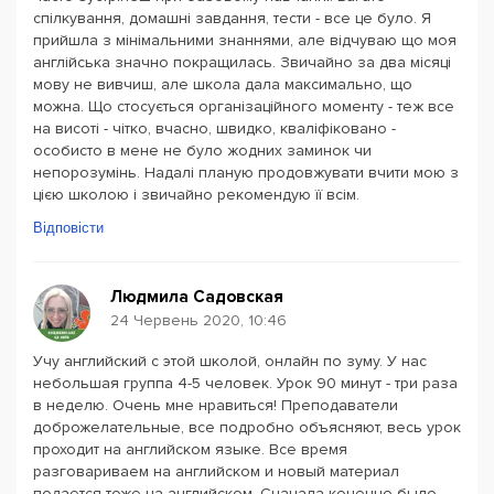
спілкування, домашні завдання, тести - все це було. Я
прийшла з мінімальними знаннями, але відчуваю що моя
англійська значно покращилась. Звичайно за два місяці
мову не вивчиш, але школа дала максимально, що
можна. Що стосується організаційного моменту - теж все
на висоті - чітко, вчасно, швидко, кваліфіковано -
особисто в мене не було жодних заминок чи
непорозумінь. Надалі планую продовжувати вчити мою з
цією школою і звичайно рекомендую її всім.
Відповісти
Людмила Садовская
24 Червень 2020, 10:46
Учу английский с этой школой, онлайн по зуму. У нас
небольшая группа 4-5 человек. Урок 90 минут - три раза
в неделю. Очень мне нравиться! Преподаватели
доброжелательные, все подробно объясняют, весь урок
проходит на английском языке. Все время
разговариваем на английском и новый материал
подается тоже на английском. Сначала конечно было