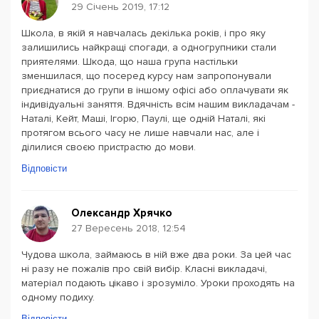
29 Січень 2019, 17:12
Школа, в якій я навчалась декілька років, і про яку
залишились найкращі спогади, а одногрупники стали
приятелями. Шкода, що наша група настільки
зменшилася, що посеред курсу нам запропонували
приєднатися до групи в іншому офісі або оплачувати як
індивідуальні заняття. Вдячність всім нашим викладачам -
Наталі, Кейт, Маші, Ігорю, Паулі, ще одній Наталі, які
протягом всього часу не лише навчали нас, але і
ділилися своєю пристрастю до мови.
Відповісти
Олександр Хрячко
27 Вересень 2018, 12:54
Чудова школа, займаюсь в ній вже два роки. За цей час
ні разу не пожалів про свій вибір. Класні викладачі,
матеріал подають цікаво і зрозуміло. Уроки проходять на
одному подиху.
Відповісти