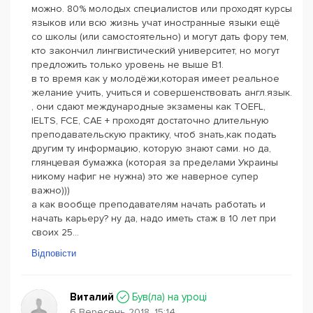
можно. 80% молодых специалистов или проходят курсы
языков или всю жизнь учат иностранные языки ещё
со школы (или самостоятельно) и могут дать фору тем,
кто закончил лингвистический университет, но могут
предложить только уровень не выше B1.
в то время как у молодёжи,которая имеет реальное
желание учить, учиться и совершенствовать англ.язык.
, они сдают международные экзамены как TOEFL,
IELTS, FCE, CAE + проходят достаточно длительную
преподавательскую практику, чтоб знать,как подать
другим ту информацию, которую знают сами. но да,
глянцевая бумажка (которая за пределами Украины
никому нафиг не нужна) это же наверное супер
важно)))
а как вообще преподавателям начать работать и
начать карьеру? ну да, надо иметь стаж в 10 лет при
своих 25...
Відповісти
Виталий
Був(ла) на уроці
6 Вересень 2018, 15:14