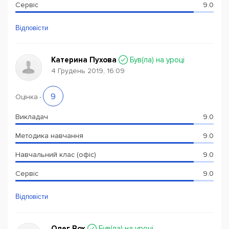
Сервіс
9.0
Відповісти
Катерина Пухова
Був(ла) на уроці
4 Грудень 2019, 16:09
9
Оцінка
-
Викладач
9.0
Методика навчання
9.0
Навчальний клас (офіс)
9.0
Сервіс
9.0
Відповісти
Олег Вох
Був(ла) на уроці