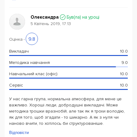
Олександра
Був(ла) на уроці
5 Квітень 2019, 17:13
9.8
Оцінка
-
Викладач
10.0
Методика навчання
9.0
Навчальний клас (офіс)
10.0
Сервіс
10.0
У нас гарна група, нормальна атмосфера, для мене це
важливо. Хороші люди, добродушні викладачі. Може
методика трошки вразнобій, але так як я трохи володію,
як для того, щоб згадати - то шикарно. А як з нуля чи
наново вчити, то хотілось би структурованіше.
Відповісти