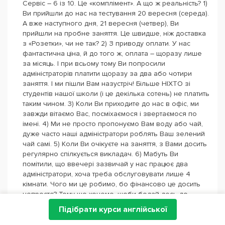
Сервіс – 6 із 10. Це «комплімент». А що ж реальність? 1)
Ви прийшли до нас на тестування 20 вересня (середа).
А вже наступного дня, 21 вересня (четвер), Ви
прийшли на пробне заняття. Це швидше, ніж доставка
з «Розетки», чи не так? 2) З приводу оплати. У нас
фантастична ціна, й до того ж, оплата – щоразу лише
за місяць. І при всьому тому Ви попросили
адміністраторів платити щоразу за два або чотири
заняття. І ми пішли Вам назустріч! Більше НІХТО зі
студентів нашої школи (і це декілька сотень) не платить
таким чином. 3) Коли Ви приходите до нас в офіс, ми
завжди вітаємо Вас, посміхаємося і звертаємося по
імені. 4) Ми не просто пропонуємо Вам воду або чай,
дуже часто наші адміністратори роблять Ваш зелений
чай самі. 5) Коли Ви очікуєте на заняття, з Вами досить
регулярно спілкується викладач. 6) Мабуть Ви
помітили, що ввечері зазвичай у нас працює два
адміністратори, хоча треба обслуговувати лише 4
кімнати. Чого ми це робимо, бо фінансово це досить
непросто? Тому що хочемо, щоби бодай десь до
наших людей ставилися так, як ми хотіли б, щоби
Підібрати курси англійської
ставилися до нас. Тому, Іване, ще раз дякую, що
розсмішили: шістка – це саме та оцінка, яка відображає