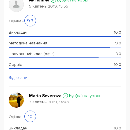
Ангелина
Був(ла) на уроці
5 Квітень 2019, 15:55
9.3
Оцінка
-
Викладач
10.0
Методика навчання
9.0
Навчальний клас (офіс)
8.0
Сервіс
10.0
Відповісти
Maria Severova
Був(ла) на уроці
3 Квітень 2019, 14:43
10
Оцінка
-
Викладач
10.0