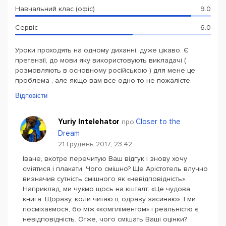
Навчальний клас (офіс)
9.0
Сервіс
6.0
Уроки проходять на одному диханні, дуже цікаво. Є
претензії, до мови яку використовують викладачі (
розмовляють в основному російською ) для мене це
проблема , але якщо вам все одно то не пожалієте.
Відповісти
Yuriy Intelehator
Closer to the
про
Dream
21 Грудень 2017, 23:42
Іване, вкотре перечитую Ваш відгук і знову хочу
сміятися і плакати. Чого смішно? Ще Арістотель влучно
визначив сутність смішного як «невідповідність».
Наприклад, ми чуємо щось на кшталт: «Це чудова
книга. Щоразу, коли читаю її, одразу засинаю». І ми
посміхаємося, бо між «компліментом» і реальністю є
невідповідність. Отже, чого смішать Ваші оцінки?