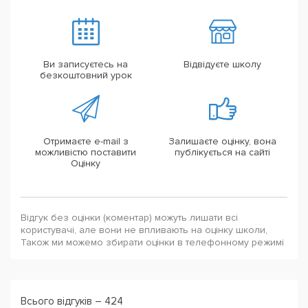
Ви записуєтесь на
Відвідуєте школу
безкоштовний урок
Отримаєте e-mail з
Залишаєте оцінку, вона
можливістю поставити
публікується на сайті
Оцінку
Відгук без оцінки (коментар) можуть лишати всі
користувачі, але вони не впливають на оцінку школи,
Також ми можемо збирати оцінки в телефонному режимі
Всього відгуків – 424