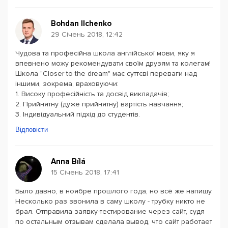
Bohdan Ilchenko
29 Січень 2018, 12:42
Чудова та професійна школа англійської мови, яку я
впевнено можу рекомендувати своїм друзям та колегам!
Школа "Closer to the dream" має суттєві переваги над
іншими, зокрема, враховуючи:
1. Високу професійність та досвід викладачів;
2. Прийнятну (дуже прийнятну) вартість навчання;
3. Індивідуальний підхід до студентів.
Відповісти
Anna Bílá
15 Січень 2018, 17:41
Было давно, в ноябре прошлого года, но всё же напишу.
Несколько раз звонила в саму школу - трубку никто не
брал. Отправила заявку-тестирование через сайт, судя
по остальным отзывам сделала вывод, что сайт работает