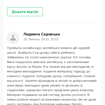
Додати відгук
Людмила Садовська
25 Липень 2020, 15:03
Пройшла онлайн-курс англійської мови в цій чудовій
школі. Знайшла її на цьому сайті в рейтингу.
Займались по zoom невеличкою групою 4-5 чоловік.
Мені пощастило вивчати англійську з засновниками
курсу Анною та Юрієм. Я в захваті від цих викладачів, їх
методики викладання, подання матеріалу, підходу до
кожного студента, побудови уроку, спілкування, словом
від усього. Заняття проходили в легкій та доброзичливій
атмосфері, викладачі дуже уважні та делікатні зі
студентами, однаково багато приділяли увагу кожному.
Матеріал подавали на мій погляд, досить розлого. В
темах робили акцент на важливих моментах, які не дуже
часто зустрінеш при базовому навчанні. Багато