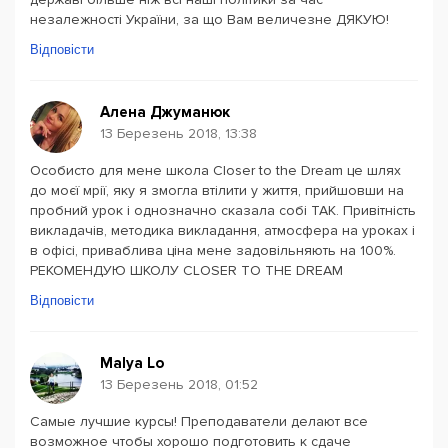
незалежності України, за що Вам величезне ДЯКУЮ!
Відповісти
Алена Джуманюк
13 Березень 2018, 13:38
Особисто для мене школа Closer to the Dream це шлях
до моєї мрії, яку я змогла втілити у життя, прийшовши на
пробний урок і однозначно сказала собі ТАК. Привітність
викладачів, методика викладання, атмосфера на уроках і
в офісі, приваблива ціна мене задовільняють на 100%.
РЕКОМЕНДУЮ ШКОЛУ СLOSER TO THE DREAM
Відповісти
Malya Lo
13 Березень 2018, 01:52
Самые лучшие курсы! Преподаватели делают все
возможное чтобы хорошо подготовить к сдаче