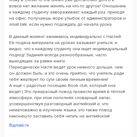
вовсе нет желание менять на что-то другое! Отношение
к каждому студенту завораживает, каждый раз, приходя
на офис, получаешь море улыбок от администраторов и
small talk, если нужно подождать до начала урока.
В данный момент занимаюсь индивидуально с Настей.
Её подача материала на уроках зазывает учиться; и
видно, что к каждому студенту она ищет индивидуальный
подход! Задания всегда разнообразные, часто
выходящие за рамки книги.
Периодически Настя ведёт урок немного дольше, чем
он должен быть, и это очень приятно, что учитель ради
тебя жертвует по сути своим личным временем!
А ещё с радостью посещаю Book club, который она
ведёт:) Это прекрасный повод провести время в тёплой
атмосфере, при этом пополняя словарный запас,
усовершенствуя разговорный английский и, что
немаловажно в изучении языка, это также повод
наконец-то заставить себя читать на английском!
Відповісти