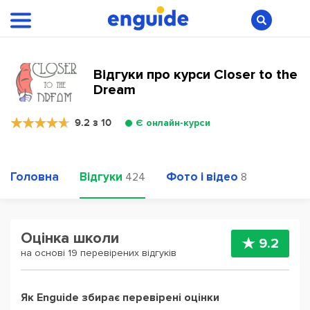
Відгуки про курси Closer to the
Dream
9.2 з 10
Є онлайн-курси
Головна
Відгуки
Фото і відео
424
8
Оцінка школи
9.2
на основі 19 перевірених відгуків
Як Enguide збирає перевірені оцінки