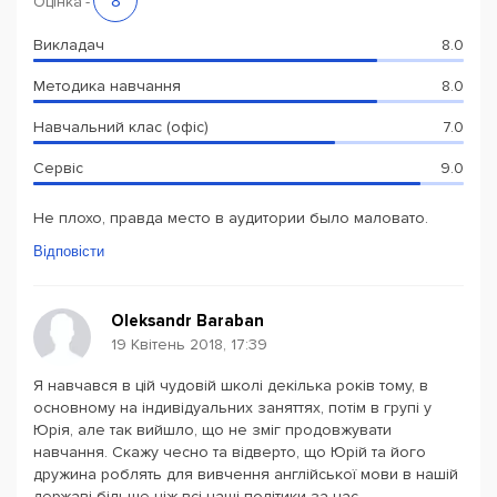
8
Оцінка
-
Викладач
8.0
Методика навчання
8.0
Навчальний клас (офіс)
7.0
Сервіс
9.0
Не плохо, правда место в аудитории было маловато.
Відповісти
Oleksandr Baraban
19 Квітень 2018, 17:39
Я навчався в цій чудовій школі декілька років тому, в
основному на індивідуальних заняттях, потім в групі у
Юрія, але так вийшло, що не зміг продовжувати
навчання. Скажу чесно та відверто, що Юрій та його
дружина роблять для вивчення англійської мови в нашій
державі більше ніж всі наші політики за час