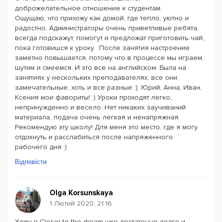
доброжелательное отношение к студентам.
Ощущаю, что прихожу как домой, где тепло, уютно и
радостно. Администраторы очень приветливые ребята,
всегда подскажут, помогут и предложат приготовить чай,
пока готовишся к уроку. После занятия настроение
заметно повышается, потому что в процессе мы играем,
шутим и смеемся. И это все на английском. Была на
занятиях у нескольких преподавателях, все они
замечательные, хоть и все разные :). Юрий, Анна, Иван,
Ксения мои фавориты! :) Уроки проходят легко,
непринужденно и весело. Нет никаких заучиваний
материала, подача очень легкая и ненапряжная.
Рекомендую эту школу! Для меня это место, где я могу
отдохнуть и расслабиться после напряженного
рабочего дня :)
Відповісти
Olga Korsunskaya
1 Лютий 2020, 21:16
Хожу в Closer to the dream уже достаточно долго и