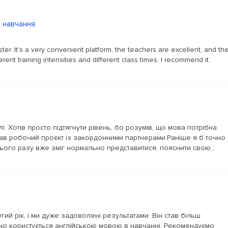
е навчання
er. It's a very convenient platform, the teachers are excellent, and th
erent training intensities and different class times. I recommend it.
. Хотів просто підтягнути рівень, бо розумів, що мова потрібна
мав робочий проєкт із закордонними партнерами.Раніше я б точно
Цього разу вже зміг нормально представитися, пояснити свою...
ий рік, і ми дуже задоволені результатами. Він став більш
ено користується англійською мовою в навчанні. Рекомендуємо