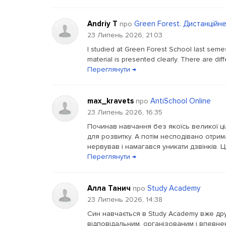
Andriy T
Green Forest. Дистанційн
про
23 Липень 2026, 21:03
I studied at Green Forest School last semest
material is presented clearly. There are diff
Переглянути →
max_kravets
AntiSchool Online
про
23 Липень 2026, 16:35
Починав навчання без якоїсь великої цілі
для розвитку. А потім несподівано отри
нервував і намагався уникати дзвінків. 
Переглянути →
Алла Танич
Study Academy
про
23 Липень 2026, 14:38
Син навчається в Study Academy вже друг
відповідальним, організованим і впевн