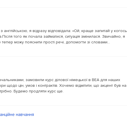
 англійською, я відразу відповідала: «Ой, краще запитай у когось
.Після того як почала займатися, ситуація змінилася. Звичайно, я
е тепер можу пояснити прості речі, допомогти зі словами...
чальниками, замовили курс ділової німецької в BEA для наших
ри щодо цін, умов і контрактів. Хочемо відмітити, що акцент був на
отрібно. Будемо продляти курс ще.
танційне навчання