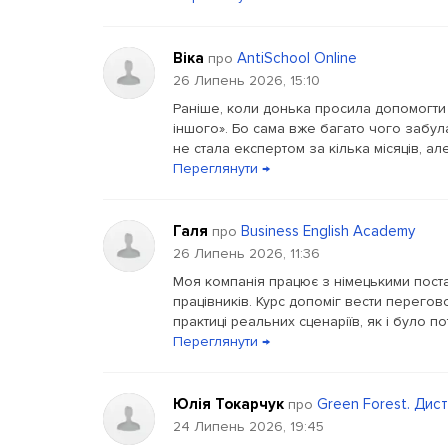
Віка
AntiSchool Online
про
26 Липень 2026, 15:10
Раніше, коли донька просила допомогти з
іншого». Бо сама вже багато чого забула
не стала експертом за кілька місяців, ал
Переглянути →
Галя
Business English Academy
про
26 Липень 2026, 11:36
Моя компанія працює з німецькими поста
працівників. Курс допоміг вести перегово
практиці реальних сценаріїв, як і було п
Переглянути →
Юлія Токарчук
Green Forest. Дис
про
24 Липень 2026, 19:45