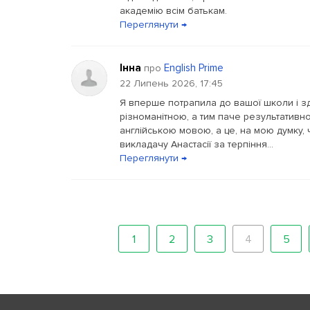
академію всім батькам.
Переглянути →
Інна
English Prime
про
22 Липень 2026, 17:45
Я вперше потрапила до вашої школи і зд
різноманітною, а тим паче результативн
англійською мовою, а це, на мою думку
викладачу Анастасії за терпіння...
Переглянути →
1
2
3
4
5