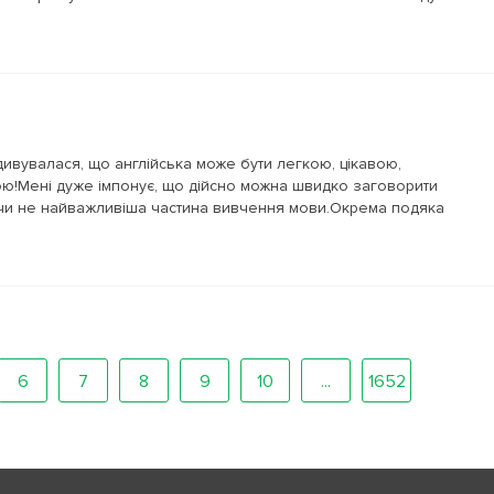
ивувалася, що англійська може бути легкою, цікавою,
ою!Мені дуже імпонує, що дійсно можна швидко заговорити
, чи не найважливіша частина вивчення мови.Окрема подяка
6
7
8
9
10
...
1652