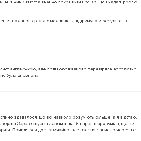
ише з ними змогла значно покращити English, що і надалі роблю
ення бажаного рівня є можливість підтримувати результат з
лист англійською, але потім обов’язково перевіряла абсолютно
яких була впевнена
стійно здавалося, що всі навколо розуміють більше, а я відстаю.
оворити.Зараз ситуація зовсім інша. Я нарешті зрозуміла, що не
рити. Помиляюся досі, звичайно, але вже не зависаю через це...