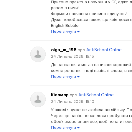
Приємно вражена навчання у GF, адже л
разом з ними!
Формати навчання приємно здивують!
Дуже подобається також, що крім досягн
English Bubble.
Переглянути →
olga_m_198
AntiSchool Online
про
24 Липень 2026, 15:15
До навчання я могла написати короткий 
кожне речення. Іноді навіть ті слова, в 
Переглянути →
Кіллмор
AntiSchool Online
про
24 Липень 2026, 15:10
У школі я дуже не любила англійську. По
Через це навіть не хотілося пробувати г
обов’язково знати все, щоб почати гово
Переглянути →