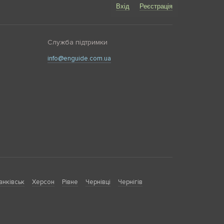
Вхід
Реєстрація
Служба підтримки
info@enguide.com.ua
анківськ
Херсон
Рівне
Чернівці
Чернігів