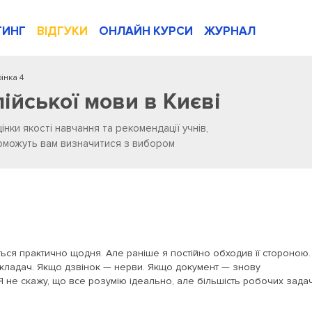
ТИНГ
ВІДГУКИ
ОНЛАЙН КУРСИ
ЖУРНАЛ
інка 4
лійської мови в Києві
цінки якості навчання та рекомендації учнів,
опоможуть вам визначитися з вибором
ться практично щодня. Але раніше я постійно обходив її стороною.
кладач. Якщо дзвінок — нерви. Якщо документ — знову
Я не скажу, що все розумію ідеально, але більшість робочих зада