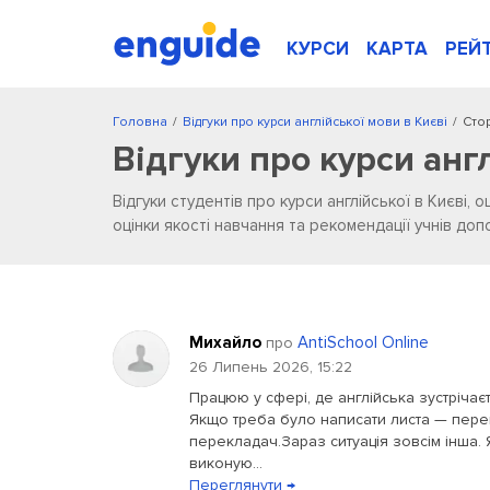
КУРСИ
КАРТА
РЕЙ
Головна
/
Відгуки про курси англійської мови в Києві
/
Стор
Відгуки про курси анг
Відгуки студентів про курси англійської в Києві, о
оцінки якості навчання та рекомендації учнів д
Михайло
AntiSchool Online
про
26 Липень 2026, 15:22
Працюю у сфері, де англійська зустрічає
Якщо треба було написати листа — пере
перекладач.Зараз ситуація зовсім інша. 
виконую...
Переглянути →